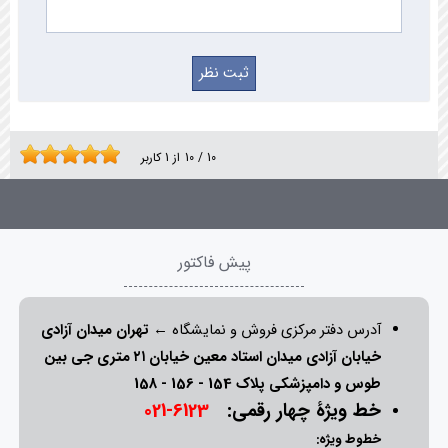
10
/
10
از
1
کاربر
پیش فاکتور
آدرس دفتر مرکزی فروش و نمایشگاه ←
تهران میدان آزادی
خیابان آزادی میدان استاد معین خیابان ۲۱ متری جی بین
طوس و دامپزشکی پلاک 154 - 156 - 158
خط ویژۀ چهار رقمی:
6123-021
خطوط ویژه: