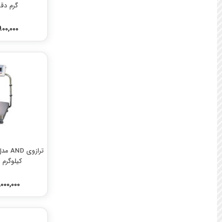
گرم دقت .01
21,900,000 
کیلوگرم دقت 
206,000,000