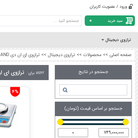
ورود / عضویت کاربران
0
سبد خرید
ترازوی دیجیتال
صفحه اصلی
>>
محصولات
>>
ترازوی دیجیتال
>>
ترازوی ای ان دی AND
جستجو در نتایج
ترازوی ای ان 
62
کالا برای:
4%
جستجو بر اساس قیمت (تومان)