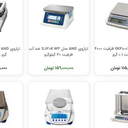
ترازوی AND مدل EK4100i ظرفیت 4000
ترازوی AND مدل SJ30K WP ضد آب
0 گرم
ظرفیت 30 کیلوگرم
گرم دقت 
 تومان
159,000,000 تومان
000,000