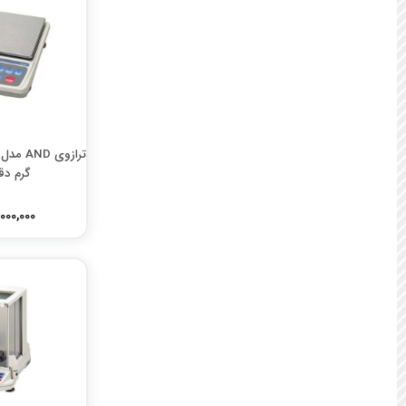
گرم دقت .1
115,000,000