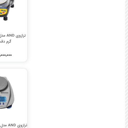
گرم دقت 0.001
145,000,000