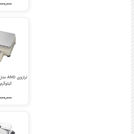
115,000,000
کیلوگرم د
210,000,000