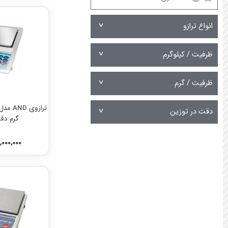
ترازوی صبا
ترازوی سروین
انواع ترازو
ترازوی نوت بوک
ترازوی ای ان دی AND
ظرفیت / کیلوگرم
ترازوی سکا
ترازوی سارتریوس
ظرفیت / گرم
ترازوی کیا
ترازوی سوپر اس اس
دقت در توزین
ترازوی آدام
گرم دقت .01
ترازوی متلر تولدو
330,000,000
ترازوی جادور
ترازوی مدی اسکیل
ترازوی رادواگ
ترازوی زد اچ ZH
ترازوی آمپوت
ترازوی بیورر