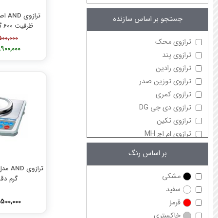
جستجو بر اساس سازنده
ظرفیت 600 گرم دقت 0.01 گرم
43,500,000
ترازوی محک
137,900,000
ترازوی پند
ترازوی رادین
ترازوی توزین صدر
ترازوی کمری
ترازوی دی جی DG
ترازوی تکین
ترازوی ام اچ MH
ترازوی اکسل
بر اساس رنگ
ترازوی کس CAS
ترازوی ساتریو
مشکی
گرم دقت .01
ترازوی ای سی یو ACU
سفید
ترازوی دیبال
143,500,000
قرمز
ترازوی اعتماد
خاکستری