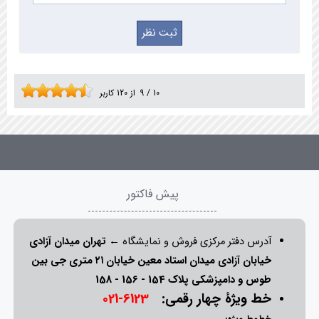
10
/
9
از
120
کاربر
پیش فاکتور
آدرس دفتر مرکزی فروش و نمایشگاه ←
تهران میدان آزادی
خیابان آزادی میدان استاد معین خیابان ۲۱ متری جی بین
طوس و دامپزشکی پلاک 154 - 156 - 158
خط ویژۀ چهار رقمی:
6123-021