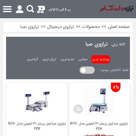
0
02166006600
صفحه اصلی
>>
محصولات
>>
ترازوی دیجیتال
>>
ترازوی صبا
ترازوی صبا
2
کالا برای:
پربازدید ترین
حراجی
جدیدترین
ارزان ترین
گرانترین
فقط کالاهای موجود :
8%
ترازوی صبا لیبل پرینتر 30 کیلویی مدل BCS-
ترازوی صبا لیبل پرینتر 30 کیلویی مدل BCS-
PEB
PEA
134,950,000 تومان