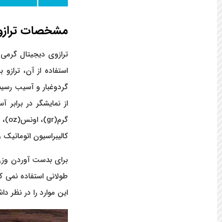
ترازوی بالاس
ترازوی بادی اسکیل
ترازوی دنا توزین
مشخصات ترازو
ترازوی نیک لایف
ترازوی اچ اس HS
ترازوی دیجیتال گرمی 
ترازوی لکسوز
استفاده از آن، تراز
ترازوی اندی گلف
گردوغبار و آسیب رسید
ترازوی اس اف SF
از نمایشگر در برابر آ
ترازوی اچ اس تی HST
گرم(
ترازوی پند تک
کالیبراسیون اتوماتیک
برای بدست آوردن وزن دق
طولانی استفاده نمی کن
این موارد را در نظر د