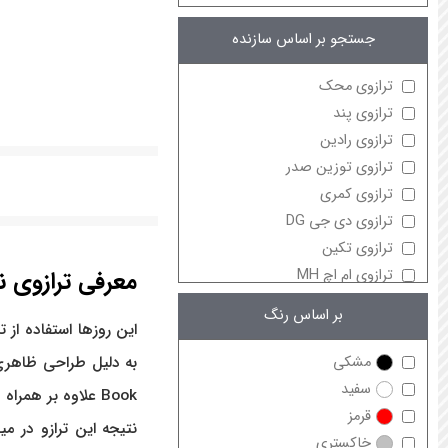
جستجو بر اساس سازنده
ترازوی محک
ترازوی پند
ترازوی رادین
ترازوی توزین صدر
ترازوی کمری
ترازوی دی جی DG
ترازوی تکین
ترازوی ام اچ MH
معرفی ترازوی 
ترازوی اکسل
بر اساس رنگ
ترازوی کس CAS
این روزها استفاده از
ترازوی ساتریو
مشکی
ترازوی ای سی یو ACU
سفید
Book
علاوه بر همراه
ترازوی دیبال
قرمز
نتیجه این ترازو در م
ترازوی اعتماد
خاکستری