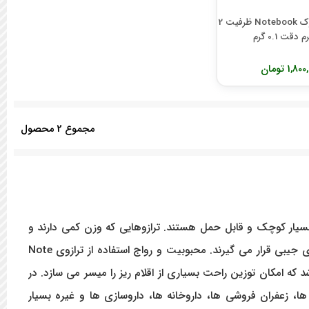
ترازوی نوت بوک Notebook ظرفیت 2
دقت 0.1 گرم
1,8 تومان
مجموع
2
محصول
بسیار کوچک و قابل حمل هستند. ترازوهایی که وزن کمی دارند و
به دلیل طراحی ظاهری به شکل نوت بوک، با چنین اسمی شناخته می شوند و در رده ترازوهای جیبی قرار می گیرند. محبوبیت و رواج استفاده از ترازوی Note
ه امکان توزین راحت بسیاری از اقلام ریز را میسر می سازد. در
ا، زعفران فروشی ها، داروخانه ها، داروسازی ها و غیره بسیار