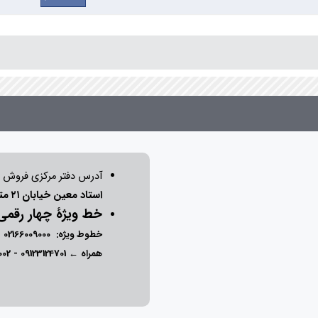
آدرس دفتر مرکزی فروش 
استاد معین خیابان ۲۱ متری جی بین طوس و دامپزشکی پلاک 154 - 156 - 158
خط ویژۀ چهار رقم
خطوط ویژه:
02166009000
-
همراه ←
09123124701
-
002