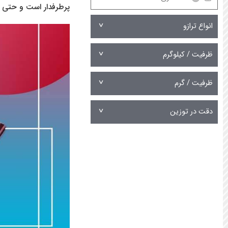
پرطرفدار است و حتی م
ترازوی صبا
ترازوی سروین
انواع ترازو
ترازوی نوت بوک
ترازوی ای ان دی AND
ظرفیت / کیلوگرم
ترازوی سکا
ترازوی سارتریوس
ظرفیت / گرم
ترازوی کیا
ترازوی سوپر اس اس
دقت در توزین
ترازوی آدام
ترازوی متلر تولدو
ترازوی جادور
ترازوی مدی اسکیل
ترازوی رادواگ
ترازوی زد اچ ZH
ترازوی آمپوت
ترازوی بیورر