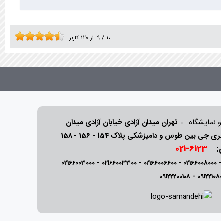
10
/
9
از
120
کاربر
و نمایشگاه ←
تهران میدان آزادی خیابان آزادی میدان
ی:
6123-021
02166003000
-
02166003300
-
02166006600
-
02166008000
09122200108
-
09122108