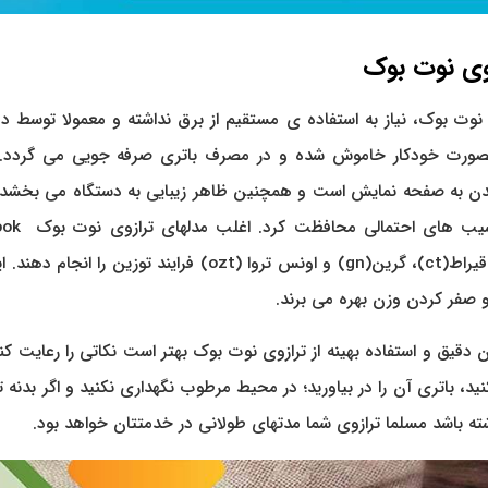
ی نوت بوک
نوت بوک، نیاز به استفاده ی مستقیم از برق نداشته و معمولا توسط 
و بصورت خودکار خاموش شده و در مصرف باتری صرفه جویی می گردد. ا
ن به صفحه نمایش است و همچنین ظاهر زیبایی به دستگاه می بخشد. با 
سیب های احتمالی محافظت کرد. اغلب مدلهای ترازوی نوت بوک Note Book
gr)، اونس(oz)، قیراط(ct)، گرین(gn) و اونس تروا
 و صفر کردن وزن بهره می برند.
یق و استفاده بهینه از ترازوی نوت بوک بهتر است نکاتی را رعایت کنید: د
ید، باتری آن را در بیاورید؛ در محیط مرطوب نگهداری نکنید و اگر بدنه 
اشته باشد مسلما ترازوی شما مدتهای طولانی در خدمتتان خواهد بود.