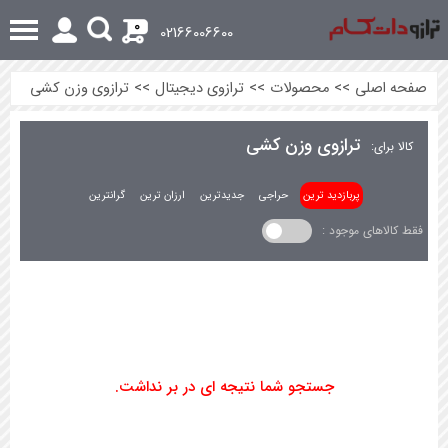
0
02166006600
صفحه اصلی
>>
محصولات
>>
ترازوی دیجیتال
>>
ترازوی وزن کشی
ترازوی وزن کشی
کالا برای:
پربازدید ترین
حراجی
جدیدترین
ارزان ترین
گرانترین
فقط کالاهای موجود :
جستجو شما نتیجه ای در بر نداشت.