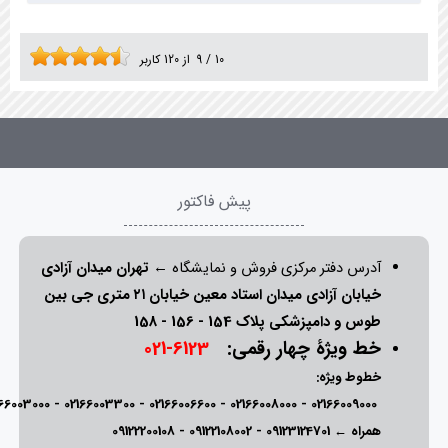
10
/
9
از
120
کاربر
پیش فاکتور
آدرس دفتر مرکزی فروش و نمایشگاه ←
تهران میدان آزادی
خیابان آزادی میدان استاد معین خیابان ۲۱ متری جی بین
طوس و دامپزشکی پلاک 154 - 156 - 158
خط ویژۀ چهار رقمی:
6123-021
خطوط ویژه:
166003000
-
02166003300
-
02166006600
-
02166008000
-
02166009000
همراه ←
09123124701
-
09122108002
-
09122200108