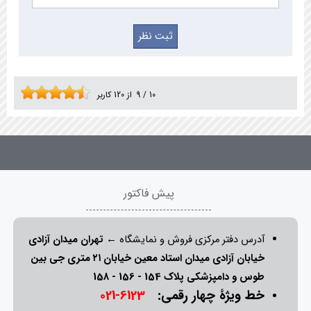
10
/
9
از
120
کاربر
پیش فاکتور
آدرس دفتر مرکزی فروش و نمایشگاه ←
تهران میدان آزادی
خیابان آزادی میدان استاد معین خیابان ۲۱ متری جی بین
طوس و دامپزشکی پلاک 154 - 156 - 158
خط ویژۀ چهار رقمی:
6123-021