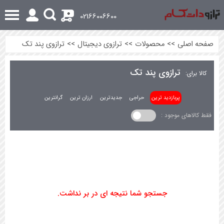
0
02166006600
صفحه اصلی
>>
محصولات
>>
ترازوی دیجیتال
>>
ترازوی پند تک
ترازوی پند تک
کالا برای:
پربازدید ترین
حراجی
جدیدترین
ارزان ترین
گرانترین
فقط کالاهای موجود :
جستجو شما نتیجه ای در بر نداشت.