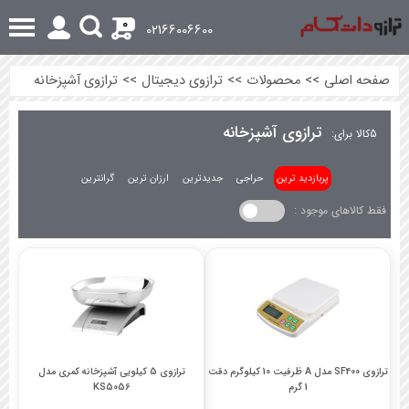
0
02166006600
صفحه اصلی
>>
محصولات
>>
ترازوی دیجیتال
>>
ترازوی آشپزخانه
ترازوی آشپزخانه
5
کالا برای:
پربازدید ترین
حراجی
جدیدترین
ارزان ترین
گرانترین
فقط کالاهای موجود :
ترازوی SF400 مدل A ظرفیت 10 کیلوگرم دقت
ترازوی 5 کیلویی آشپزخانه کمری مدل
1 گرم
KS5056