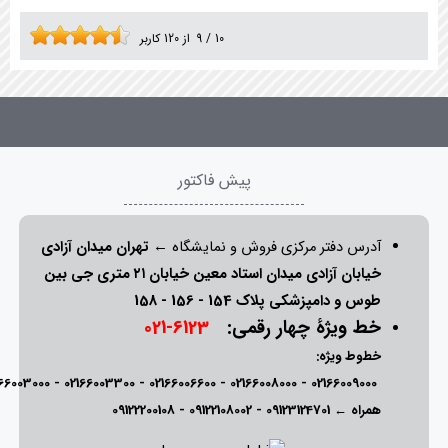
10
/
9
از
120
کاربر
پیش فاکتور
آدرس دفتر مرکزی فروش و نمایشگاه ←
تهران میدان آزادی
خیابان آزادی میدان استاد معین خیابان ۲۱ متری جی بین
طوس و دامپزشکی پلاک 154 - 156 - 158
خط ویژۀ چهار رقمی:
6123-021
خطوط ویژه:
166003000
-
02166003300
-
02166006600
-
02166008000
-
02166009000
همراه ←
09123124701
-
09122108002
-
09122200108