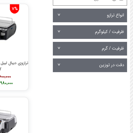
ترازوی صبا
7%
ترازوی سروین
انواع ترازو
ترازوی نوت بوک
ترازوی ای ان دی AND
ظرفیت / کیلوگرم
ترازوی سکا
ترازوی سارتریوس
ظرفیت / گرم
ترازوی کیا
ترازوی سوپر اس اس
دقت در توزین
ترازوی آدام
T
ترازوی متلر تولدو
286,600,000
268,980,000
ترازوی جادور
ترازوی مدی اسکیل
ترازوی رادواگ
ترازوی زد اچ ZH
ترازوی آمپوت
ترازوی بیورر