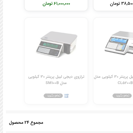
38,5 تومان
61,000,000 تومان
ترازوی CAS لیبل پرینتر 30 کیلویی مدل
ترازوی دیجی لیبل پرینتر 30 کیلویی
CL5200B
مدل SM100B
مجموع
24
محصول