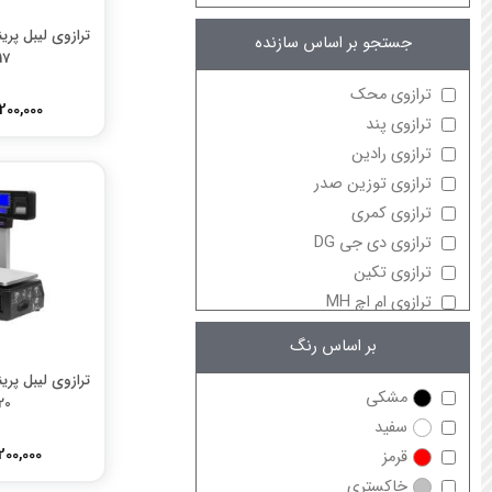
ترازوی لیبل پری
جستجو بر اساس سازنده
17
ترازوی محک
73,200,000 
ترازوی پند
ترازوی رادین
ترازوی توزین صدر
ترازوی کمری
ترازوی دی جی DG
ترازوی تکین
ترازوی ام اچ MH
ترازوی اکسل
بر اساس رنگ
ترازوی کس CAS
ترازوی لیبل پری
ترازوی ساتریو
مشکی
20
ترازوی ای سی یو ACU
سفید
ترازوی دیبال
88,200,000 
قرمز
ترازوی اعتماد
خاکستری