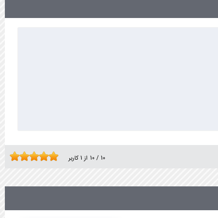
10
/
10
از
1
کاربر