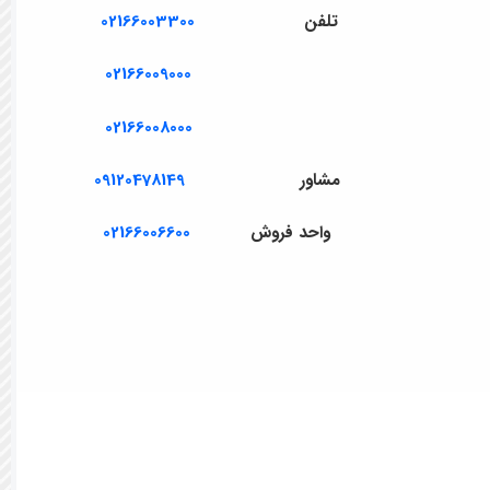
تلفن
02166003300
02166009000
02166008000
مشاور
09120478149
واحد فروش
02166006600