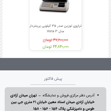
ترازوی توزین صدر 35 کیلویی پرینتردار
مدل Vista P
47,200,000 تومان
44,840,000 تومان
پیش فاکتور
آدرس دفتر مرکزی فروش و نمایشگاه ←
تهران میدان آزادی
خیابان آزادی میدان استاد معین خیابان ۲۱ متری جی بین
طوس و دامپزشکی پلاک 154 - 156 - 158