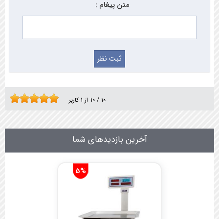
متن پیغام :
10
/
10
از
1
کاربر
آخرین بازدیدهای شما
5%