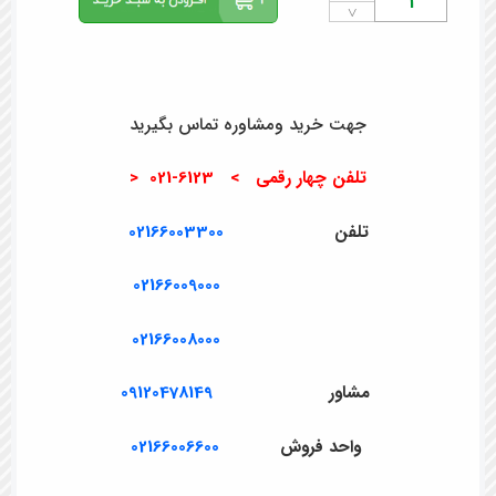
˅
جهت خرید ومشاوره تماس بگیرید
تلفن چهار رقمی > 6123-021 <
تلفن
02166003300
02166009000
02166008000
مشاور
09120478149
واحد فروش
02166006600