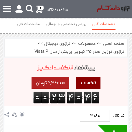
0
02166006600
مشخصات کلی
بررسی تخصصی و اجمالی
مشخصات فنی
محصولات مرتبط
نظرات
صفحه اصلی
>>
محصولات
>>
ترازوی دیجیتال
>>
ترازوی توزین صدر 35 کیلویی پرینتردار مدل Vista P
تخفیف
2,360,000 تومان
.
:
:
3180
کد کالا :