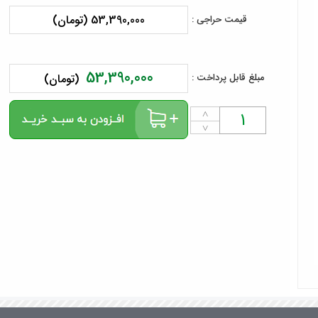
53,390,000 (تومان)
قیمت حراجی :
53,390,000
مبلغ قابل پرداخت :
(تومان)
˄
˅