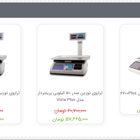
ترازوی توزین صدر 50 کیلویی پرینتردار
مدل Vista Plus
60,700,000 تومان
000
57,665,000 تومان
,000