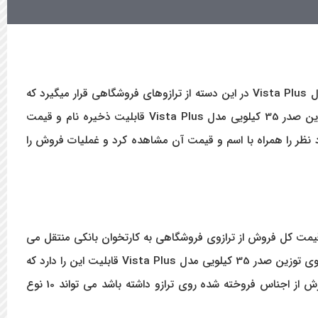
ترزوهای پرینتردار همواره محبوبیت بسیار زیادی میان فروشندگانی که با ترازو سرکار دارند پیدا کرده است. ترازوی توزین صدر 35 کیلویی مدل Vista Plus در این دسته از ترازوهای فروشگاهی قرار میگیرد که
قابلیت چاپ مشخصات کالا روی فاکتور فروش را دارند. از طرف دیگر برای بالا بردن سرعت و کیفیت فروش اجناس دارای وزن ترازوی توزین صدر 35 کیلویی مدل Vista Plus قابلیت ذخیره نام و قیمت
رد نظر را همراه با اسم و قیمت آن مشاهده کرد و غملیات فروش را
 قیمت کل فروش از ترازوی فروشگاهی به کارتخوان بانکی منتقل می
 35 کیلویی مدل
Vista Plus قابلیت این را دارد که
با توجه به نوسانات قیمت ها تا 999000 هزار تومن قیمت واحد را در ترازو پرینتردار ذخیره کرد. در صورتی که فروشنده نیاز به گرفتن گزارش از اجناس فروخته شده روی ترازو داشته باشد می تواند 10 نوع