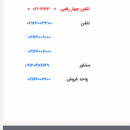
تلفن چهار رقمی > 6123-021 <
تلفن
02166003300
02166009000
02166008000
مشاور
09120478149
واحد فروش
02166006600