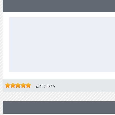
10
/
10
از
1
کاربر