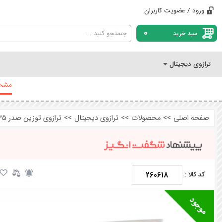
ورود / عضویت کاربران
0
سبد خرید
ترازوی دیجیتال
مشخص
صفحه اصلی
>>
محصولات
>>
ترازوی دیجیتال
>>
ترازوی توزین صدر 35 کیلویی پرینتردار مدل Vista Plus
260618
کد کالا :