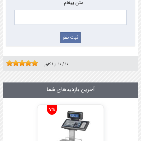
متن پیغام :
10
/
10
از
1
کاربر
آخرین بازدیدهای شما
7%