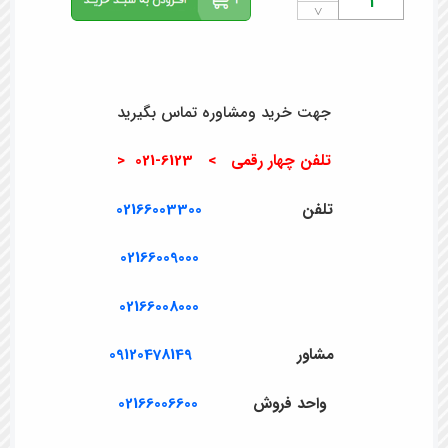
˅
جهت خرید ومشاوره تماس بگیرید
تلفن چهار رقمی > 6123-021 <
تلفن
02166003300
02166009000
02166008000
مشاور
09120478149
واحد فروش
02166006600