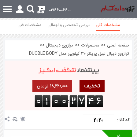
0
02166006600
مشخصات کلی
بررسی تخصصی و اجمالی
مشخصات فنی
محصولات مرتبط
نظرات
صفحه اصلی
>>
محصولات
>>
ترازوی دیجیتال
>>
ترازوی دیبال لیبل پرینتر 30 کیلویی مدل DUOBLE BODY
تخفیف
18,220,000 تومان
.
:
:
4040
کد کالا :