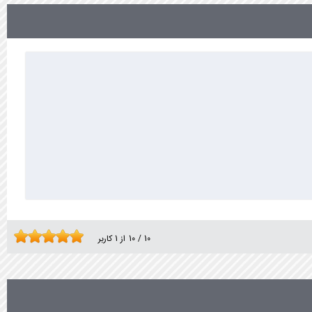
10
/
10
از
1
کاربر