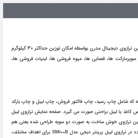
ترازویی بدون علمک ساخت کشور ژاپن که به جهت تلفیق رنگ مشکی بدنه و رنگ سیلور سینی، از ظاهری ساده و شیک برخوردار است. این ترازوی دیجیتال مدرن بواسطه امکان توزین حداکثر 30 کیلوگرم
 ها، سوپرمارکت ها، قصابی ها، میوه فروشی ها، لبنیات فروشی ها،
شته که شامل چاپ رسید، چاپ فاکتور فروش، چاپ لیبل و چاپ بارکد
در ثانیه و چاپ رسید ۱۰۵ میلیمتر در ثانیه می باشد و البته تعویض کاغذ یا لیبل براحتی صورت می گیرد. صفحه نمایش ترازوی لیبل
ن می سازد. نمایشگر این ترازوی خوش ساخت به صورت دو سویه طراحی شده یعنی هم
در سمت فروشنده و هم مشتری صفحه نمایش قرار دارد تا هر دو طرف در جریان روند خرید و فروش قرار بگیرند. با تعبیه پورت های متعدد در ترازوی لیبل پرینتر دیجی مدل SM100B برای اهداف مختلف،