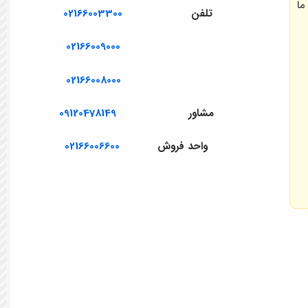
ما
تلفن
02166003300
02166009000
02166008000
مشاور
09120478149
واحد فروش
02166006600