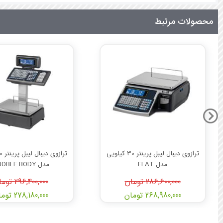
محصولات مرتبط
ترازوی دیبال لیبل پرینتر 30 کیلویی
مدل FLAT
مدل DUOBLE BODY
286,600,000 تومان
296,400,000 تومان
268,980,000 تومان
278,180,000 تومان