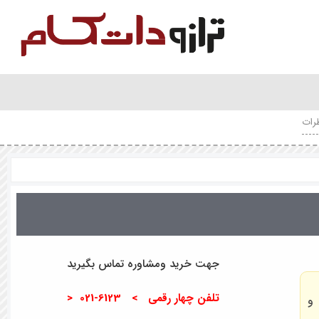
رات
جهت خرید ومشاوره تماس بگیرید
تلفن چهار رقمی > 6123-021 <
و