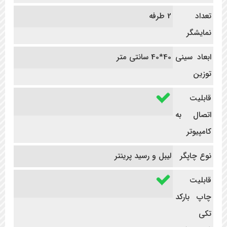
تعداد
2 طرفه
نمایشگر
ابعاد سینی
40*40 سانتی متر
توزین
قابلیت
اتصال به
کامپیوتر
نوع چاپگر
لیبل و رسید پرینتر
قابلیت
چاپ بارکد
تکی