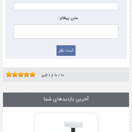
متن پیغام :
10
/
10
از
1
کاربر
آخرین بازدیدهای شما