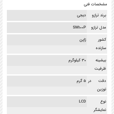
مشخصات فنی
برند ترازو
دیجی
مدل ترازو
SM100P
کشور
ژاپن
سازنده
بیشینه
30 کیلوگرم
ظرفیت
دقت در
5 گرم
توزین
نوع
LCD
نمایشگر