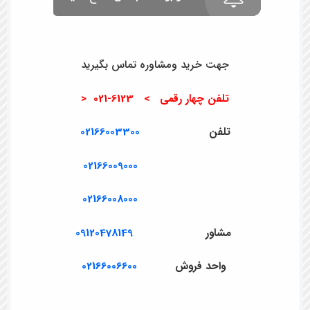
جهت خرید ومشاوره تماس بگیرید
تلفن چهار رقمی > 6123-021 <
تلفن
02166003300
02166009000
02166008000
مشاور
09120478149
واحد فروش
02166006600