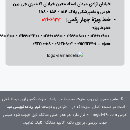
خیابان آزادی میدان استاد معین خیابان ۲۱ متری جی بین
طوس و دامپزشکی پلاک 154 - 156 - 158
خط ویژۀ چهار رقمی:
6123-021
خطوط ویژه:
166003000
-
02166003300
-
02166006600
-
02166008000
-
02166009000
همراه ←
09123124701
-
09122108002
-
09122200108
© تمامی حقوق این وب سایت محفوظ می باشد.
جهت تکمیل این مرحله کافی
است در صفحه اصلی سایت که در
طراحی و توسعه:
تیم برنامه‌نویسی مبنا
آدرس xn--mgbfvf4i.com قرار دارد ،در هدر اصلی متاتگ ذیل افزوده شود
سپس
جهت بررسی، بر روی دکمه "تایید متاتگ" کلیک نمایید.