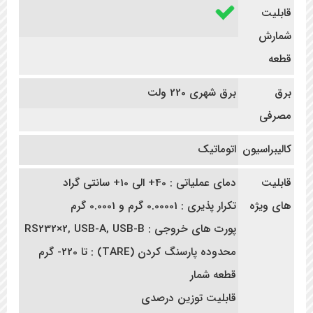
قابلیت
شمارش
قطعه
برق
برق شهری 220 ولت
مصرفی
کالیبراسیون
اتوماتیک
قابلیت
دمای عملیاتی : 40+ الی 10+ سانتی گراد
های ویژه
تکرار پذیری : 0.00001 گرم و 0.0001 گرم
پورت های خروجی : RS232×2, USB-A, USB-B
محدوده پارسنگ کردن (TARE) : تا 220- گرم
قطعه شمار
قابلیت توزین درصدی