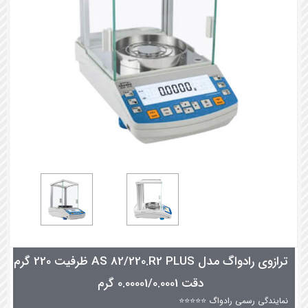
ترازوی رادواگ مدل AS 82/220.R2 PLUS ظرفیت 220 گرم
دقت 0.00001/0.0001 گرم
نمایندگی رسمی رادواگ ⭐⭐⭐⭐⭐