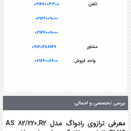
تلفن
02166003300
02166009000
02166008000
مشاور
09120478149
واحد فروش
02166006600
بررسی تخصصی و اجمالی
معرفی ترازوی رادواگ مدل AS 82/220.R2