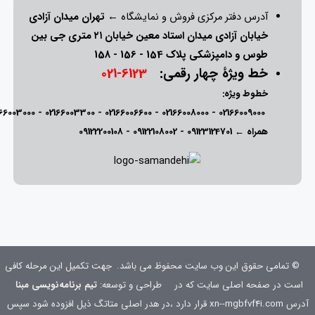
آدرس دفتر مرکزی فروش و نمایشگاه ←
تهران میدان آزادی
خیابان آزادی میدان استاد معین خیابان ۲۱ متری جی بین
طوس و دامپزشکی پلاک 154 - 156 - 158
خط ویژۀ چهار رقمی:
6123-021
خطوط ویژه:
166003000
-
02166003300
-
02166006600
-
02166008000
-
02166009000
همراه ←
09123124701
-
09122108002
-
09122200108
© تمامی حقوق این وب سایت محفوظ می باشد.
جهت تکمیل این مرحله کافی
است در صفحه اصلی سایت که در
طراحی و توسعه:
تیم برنامه‌نویسی مبنا
آدرس xn--mgbfvf4i.com قرار دارد ،در هدر اصلی متاتگ ذیل افزوده شود
سپس