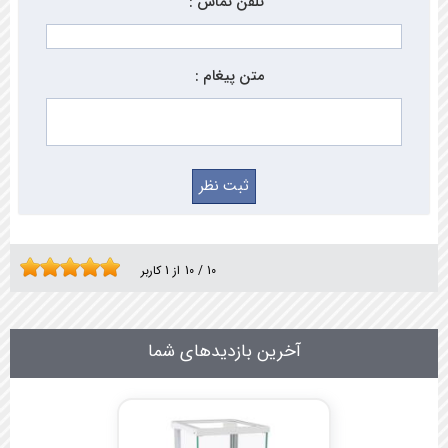
تلفن تماس :
متن پیغام :
10
/
10
از
1
کاربر
آخرین بازدیدهای شما