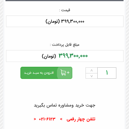
قیمت :
399,300,000 (تومان)
مبلغ قابل پرداخت :
399,300,000
(تومان)
˄
˅
جهت خرید ومشاوره تماس بگیرید
تلفن چهار رقمی > 6123-021 <