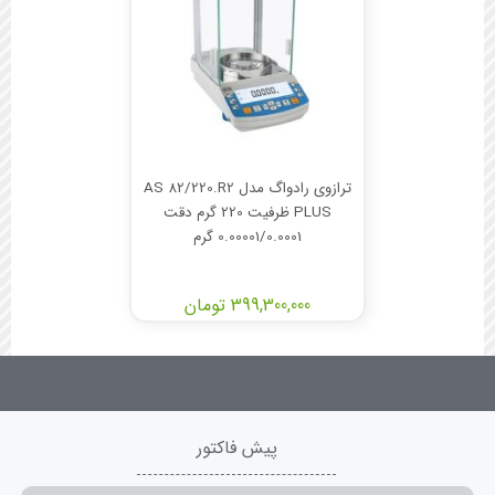
ترازوی رادواگ مدل AS 82/220.R2
PLUS ظرفیت 220 گرم دقت
0.00001/0.0001 گرم
399,300,000 تومان
پیش فاکتور