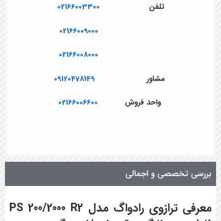
تلفن
02166003300
02166009000
02166008000
مشاور
09120478149
واحد فروش
02166006600
بررسی تخصصی و اجمالی
معرفی ترازوی رادواگ مدل PS 200/2000 R2