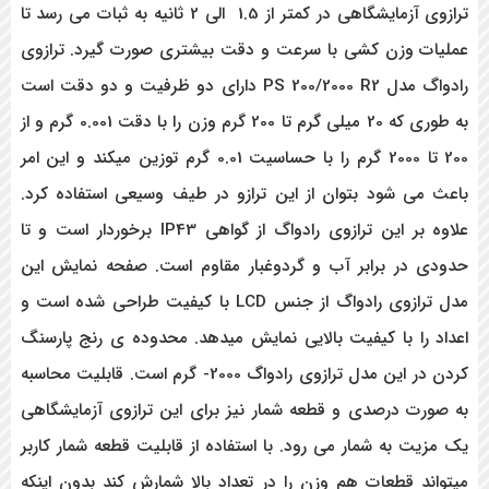
ترازوی آزمایشگاهی در کمتر از 1.5 الی 2 ثانیه به ثبات می رسد تا
عملیات وزن کشی با سرعت و دقت بیشتری صورت گیرد. ترازوی
رادواگ مدل PS 200/2000 R2 دارای دو ظرفیت و دو دقت است
به طوری که 20 میلی گرم تا 200 گرم وزن را با دقت 0.001 گرم و از
200 تا 2000 گرم را با حساسیت 0.01 گرم توزین میکند و این امر
باعث می شود بتوان از این ترازو در طیف وسیعی استفاده کرد.
علاوه بر این ترازوی رادواگ از گواهی IP43 برخوردار است و تا
حدودی در برابر آب و گردوغبار مقاوم است. صفحه نمایش این
مدل ترازوی رادواگ از جنس LCD با کیفیت طراحی شده است و
اعداد را با کیفیت بالایی نمایش میدهد. محدوده ی رنج پارسنگ
کردن در این مدل ترازوی رادواگ 2000- گرم است. قابلیت محاسبه
به صورت درصدی و قطعه شمار نیز برای این ترازوی آزمایشگاهی
یک مزیت به شمار می رود. با استفاده از قابلیت قطعه شمار کاربر
میتواند قطعات هم وزن را در تعداد بالا شمارش کند بدون اینکه