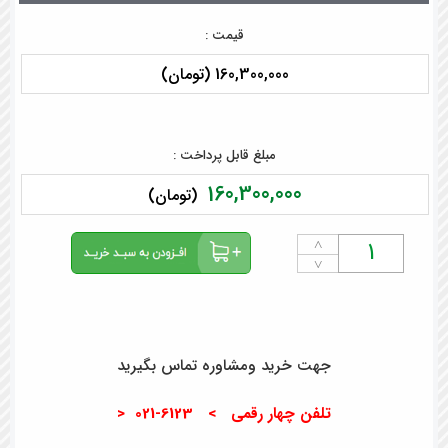
قیمت :
160,300,000 (تومان)
مبلغ قابل پرداخت :
160,300,000
(تومان)
˄
˅
جهت خرید ومشاوره تماس بگیرید
تلفن چهار رقمی > 6123-021 <