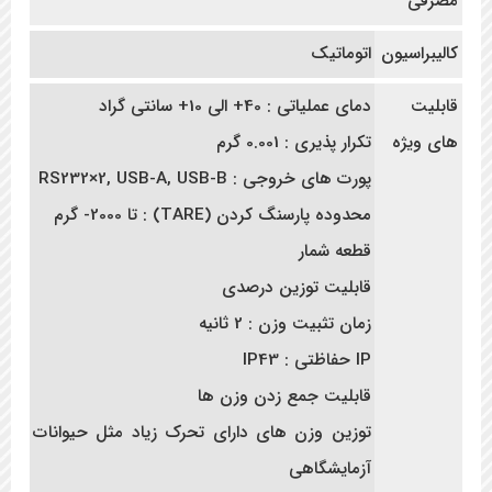
مصرفی
کالیبراسیون
اتوماتیک
قابلیت
دمای عملیاتی : 40+ الی 10+ سانتی گراد
های ویژه
تکرار پذیری : 0.001 گرم
پورت های خروجی : RS232×2, USB-A, USB-B
محدوده پارسنگ کردن (TARE) : تا 2000- گرم
قطعه شمار
قابلیت توزین درصدی
زمان تثبیت وزن : 2 ثانیه
IP حفاظتی : IP43
قابلیت جمع زدن وزن ها
توزین وزن های دارای تحرک زیاد مثل حیوانات
آزمایشگاهی