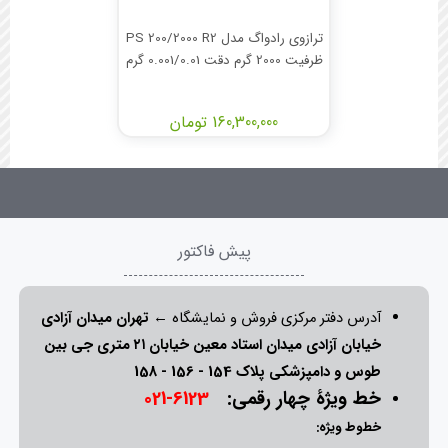
ترازوی رادواگ مدل PS 200/2000 R2
ظرفیت 2000 گرم دقت 0.001/0.01 گرم
160,300,000 تومان
پیش فاکتور
آدرس دفتر مرکزی فروش و نمایشگاه ←
تهران میدان آزادی
خیابان آزادی میدان استاد معین خیابان ۲۱ متری جی بین
طوس و دامپزشکی پلاک 154 - 156 - 158
خط ویژۀ چهار رقمی:
6123-021
خطوط ویژه: