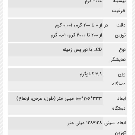
بیشینه
2000 گرم
ظرفیت
دقت در
از 0 تا 200 گرم، 0.001 گرم
توزین
از 200 تا 2000 گرم، 0.01 گرم
نوع
LCD با نور پس زمینه
نمایشگر
وزن
3.9 کیلوگرم
دستگاه
ابعاد
333*206*100 میلی متر (طول، عرض، ارتفاع)
دستگاه
ابعاد سینی
128*128 میلی متر
توزین