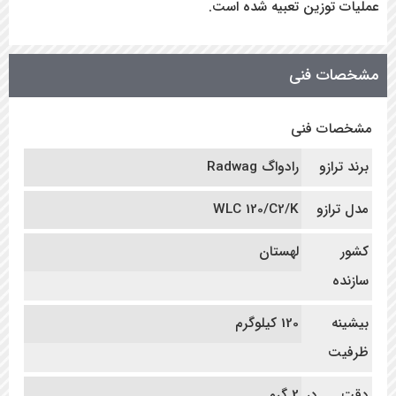
عملیات توزین تعبیه شده است.
مشخصات فنی
مشخصات فنی
برند ترازو
رادواگ Radwag
مدل ترازو
WLC 120/C2/K
کشور
لهستان
سازنده
بیشینه
120 کیلوگرم
ظرفیت
دقت در
2 گرم