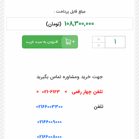
مبلغ قابل پرداخت :
108,300,000
(تومان)
˄
˅
جهت خرید ومشاوره تماس بگیرید
تلفن چهار رقمی > 6123-021 <
تلفن
02166003300
02166009000
02166008000