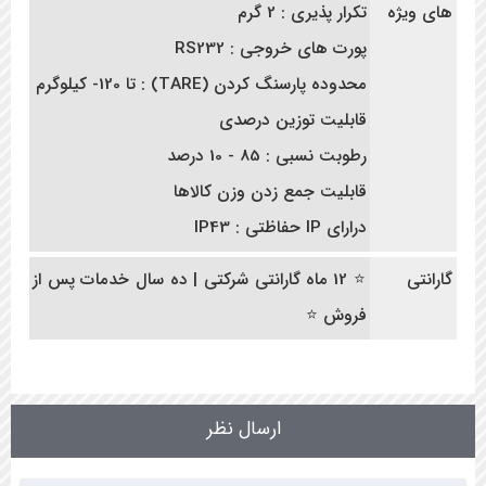
های ویژه
تکرار پذیری : 2 گرم
پورت های خروجی : RS232
محدوده پارسنگ کردن (TARE) : تا 120- کیلوگرم
قابلیت توزین درصدی
رطوبت نسبی : 85 - 10 درصد
قابلیت جمع زدن وزن کالاها
درارای IP حفاظتی : IP43
گارانتی
⭐ 12 ماه گارانتی شرکتی | ده سال خدمات پس از
فروش ⭐
ارسال نظر