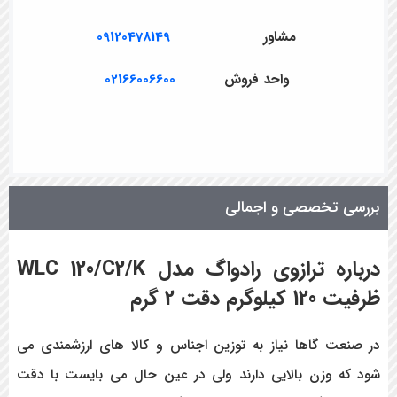
مشاور
09120478149
واحد فروش
02166006600
بررسی تخصصی و اجمالی
درباره ترازوی رادواگ مدل
WLC 120/C2/K
ظرفیت
120
کیلوگرم دقت
2
گرم
در صنعت گاها نیاز به توزین اجناس و کالا های ارزشمندی می
شود که وزن بالایی دارند ولی در عین حال می بایست با دقت