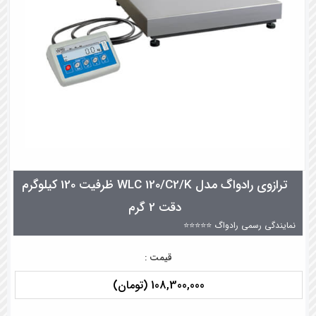
ترازوی رادواگ مدل WLC 120/C2/K ظرفیت 120 کیلوگرم
دقت 2 گرم
نمایندگی رسمی رادواگ ⭐⭐⭐⭐⭐
قیمت :
108,300,000 (تومان)