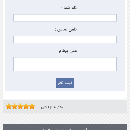
نام شما :
تلفن تماس :
متن پیغام :
10
/
10
از
1
کاربر