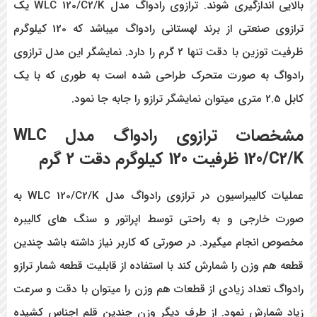
بالایی اندازگیری شوند. ترازوی رادواگ مدل
WLC 120/C2/K
یک
ترازوی صنعتی از برند لهستانی رادواگ میباشد که 120 کیلوگرم
ظرفیت توزین با دقت تنها 2 گرم را دارد. نمایشگر این مدل ترازوی
رادواگ به صورت متحرک طراحی شده است به طوری که با یک
کابل 2.5 متری میتوان نمایشگر ترازو را جابه جا نمود.
مشخصات ترازوی رادواگ مدل
WLC
120/C2/K
ظرفیت
120
کیلوگرم دقت
2
گرم
عملیات کالیبراسیون در ترازوی رادواگ مدل
WLC 120/C2/K
به
صورت خارجی و به راحتی توسط اپراتور و سنگ های کالیبره
مخصوص انجام میگیرد. در صورتی که کاربر نیاز داشته باشد چندین
قطعه هم وزن را شمارش کند با استفاده از قابلیت قطعه شمار ترازو
رادواگ تعداد زیادی از قطعات هم وزن را میتوان با دقت و سرعت
زیاد شمارش نمود. از طرف دیگر وزن چندین قلم اجناس کشیده