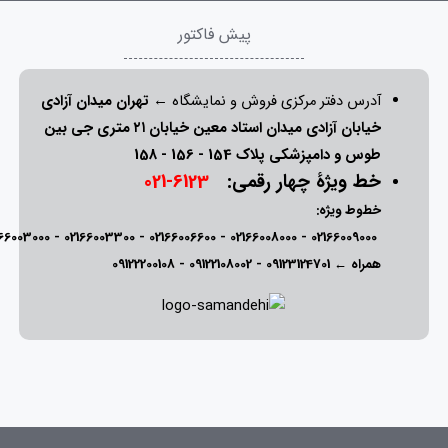
پیش فاکتور
آدرس دفتر مرکزی فروش و نمایشگاه ←
تهران میدان آزادی
خیابان آزادی میدان استاد معین خیابان ۲۱ متری جی بین
طوس و دامپزشکی پلاک 154 - 156 - 158
خط ویژۀ چهار رقمی:
6123-021
خطوط ویژه:
166003000
-
02166003300
-
02166006600
-
02166008000
-
02166009000
همراه ←
09123124701
-
09122108002
-
09122200108