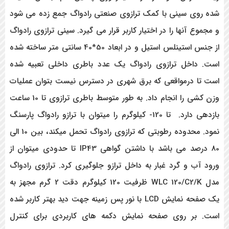
شده روی سینی با کمک ترازوی صنعتی رادواگ جمع زده می شود
و مجموع آنها را در اختیار کاربر قرار می گیرد. سینی ترازوی رادواگ
از جنس استینلس استیل و در ابعاد 50*40 سانتی متر ساخته شده
است. داخل ترازوی رادواگ یک عدد باطری داخلی تعبیه شده
است تا درمواقعی که برق شهری در دسترس نیست بتوان عملیات
وزن کشی را انجام داد. به طور متوسط باطری ترازوی تا 10 ساعت
بازدهی دارد. تا 120- کیلوگرم را میتوان با ترازو رادواگ پارسنگ
نمود. محدوده رطوبتی که ترازوی رادواگ تحمل میکند، بین 10 الی
80 درصد می باشد با داشتن گواهی IP43 تا حدودی میتوان از
ورود آب و گرد غبار به داخل ترازو جلوگیری کرد. ترازوی رادواگ
مدل
WLC 120/C2/K
ظرفیت
120
کیلوگرم دقت
2
گرم مجهز به
یک صفحه نمایش
LCD
با نور پس زمینه جهت دید بهتر کاربر شده
است. بر روی صفحه نمایش دکمه های کاربردی برای کنترل