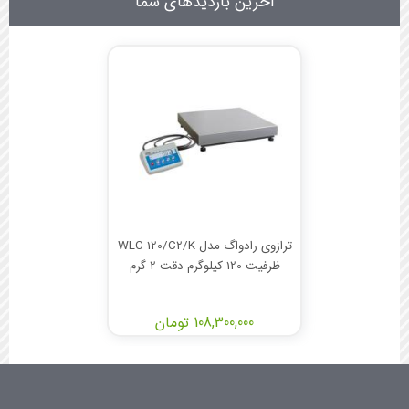
آخرین بازدیدهای شما
ترازوی رادواگ مدل WLC 120/C2/K
ظرفیت 120 کیلوگرم دقت 2 گرم
108,300,000 تومان