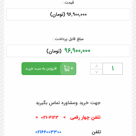
قیمت :
96,900,000 (تومان)
مبلغ قابل پرداخت :
96,900,000
(تومان)
˄
˅
جهت خرید ومشاوره تماس بگیرید
تلفن چهار رقمی > 6123-021 <
تلفن
02166003300