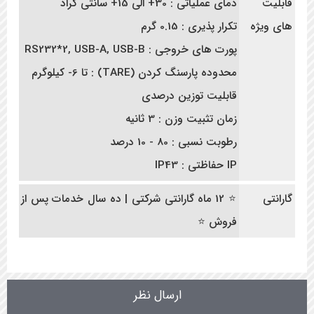
قابلیت
دمای عملیاتی : 30+ الی 15+ سانتی گراد
های ویژه
تکرار پذیری : 0.15 گرم
پورت های خروجی : RS232*2, USB-A, USB-B
محدوده پارسنگ کردن (TARE) : تا 6- کیلوگرم
قابلیت توزین درصدی
زمان تثبیت وزن : 3 ثانیه
رطوبت نسبی : 80 - 10 درصد
IP حفاظتی : IP43
گارانتی
⭐ 12 ماه گارانتی شرکتی | ده سال خدمات پس از
فروش ⭐
ارسال نظر