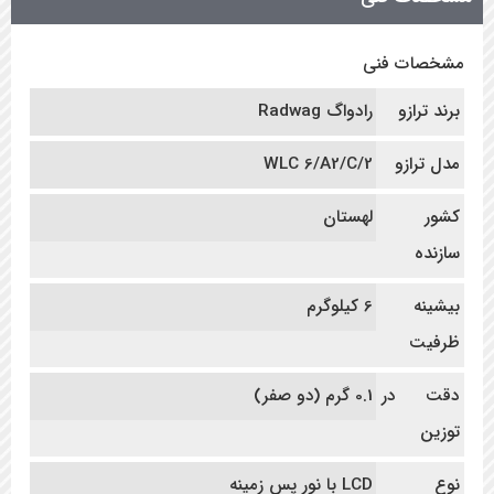
مشخصات فنی
برند ترازو
رادواگ Radwag
مدل ترازو
WLC 6/A2/C/2
کشور
لهستان
سازنده
بیشینه
6 کیلوگرم
ظرفیت
دقت در
0.1 گرم (دو صفر)
توزین
نوع
LCD با نور پس زمینه