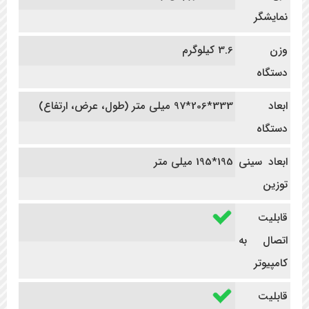
نمایشگر
وزن
3.6 کیلوگرم
دستگاه
ابعاد
333*206*97 میلی متر (طول، عرض، ارتفاع)
دستگاه
ابعاد سینی
195*195 میلی متر
توزین
قابلیت
اتصال به
کامپیوتر
قابلیت