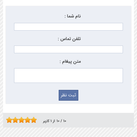
نام شما :
تلفن تماس :
متن پیغام :
10
/
10
از
1
کاربر