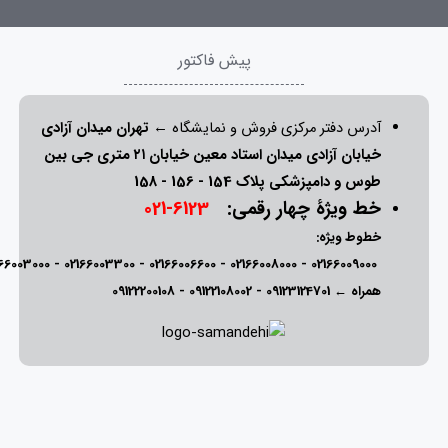
پیش فاکتور
آدرس دفتر مرکزی فروش و نمایشگاه ←
تهران میدان آزادی
خیابان آزادی میدان استاد معین خیابان ۲۱ متری جی بین
طوس و دامپزشکی پلاک 154 - 156 - 158
خط ویژۀ چهار رقمی:
6123-021
خطوط ویژه:
166003000
-
02166003300
-
02166006600
-
02166008000
-
02166009000
همراه ←
09123124701
-
09122108002
-
09122200108