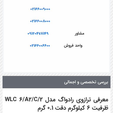
02166009000
02166008000
مشاور
09120478149
واحد فروش
02166006600
بررسی تخصصی و اجمالی
معرفی ترازوی رادواگ مدل WLC 6/A2/C/2
ظرفیت 6 کیلوگرم دقت 0.1 گرم