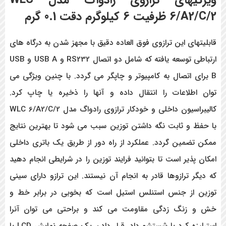
6/A2/C/2 ظرفیت 6 کیلوگرم دقت 0.1 گرم
قابلیتهای این ترازوی فوق العاده دقیق با مجهز شدن به درگاه های
ارتباطی توسعه یافته که شامل دو اتصال RS232 و USB A و USB
B
برای اتصال به کامپیوتر و چاپگر می گردد. با چنین ویژگی می
توان اطلاعات را انتقال داده و آنها را ذخیره یا چاپ کرد.
کالیبراسیون داخلی و خودکار
ترازوی رادواگ مدل WLC 6/A2/C/2
با حفظ و ثابت نگه داشتن توزین سبب می شود تا بهترین نتایج
ممکن تضمین گردد. عملکرد از راه دور از طریق یک باتری داخلی
امکان پذیر است تا بتوانید فرایند توزین را در شرایطی انجام دهید
که دیگر ترازوها قادر به انجام آن نیستند. این ترازو دارای سینی
توزین از جنس استنلس استیل است که بخوبی در برابر خط و
خش و زنگ زدگی مقاومت می کند و براحتی می توان آنرا