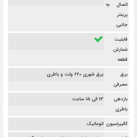
اتصال به
پرینتر
جانبی
قابلیت
شمارش
قطعه
برق
برق شهری 220 ولت و باطری
مصرفی
بازدهی
13 الی 15 ساعت
باطری
کالیبراسیون
اتوماتیک