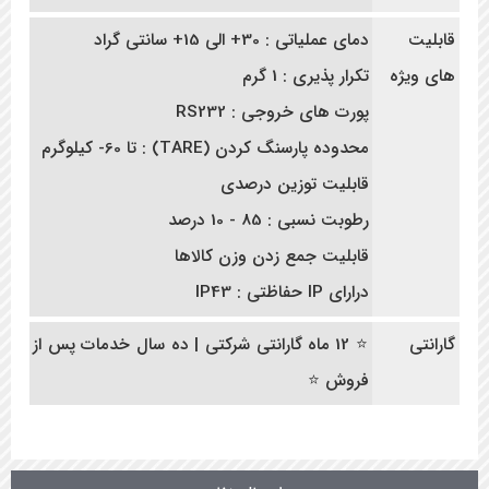
قابلیت
دمای عملیاتی : 30+ الی 15+ سانتی گراد
های ویژه
تکرار پذیری : 1 گرم
پورت های خروجی : RS232
محدوده پارسنگ کردن (TARE) : تا 60- کیلوگرم
قابلیت توزین درصدی
رطوبت نسبی : 85 - 10 درصد
قابلیت جمع زدن وزن کالاها
درارای IP حفاظتی : IP43
گارانتی
⭐ 12 ماه گارانتی شرکتی | ده سال خدمات پس از
فروش ⭐