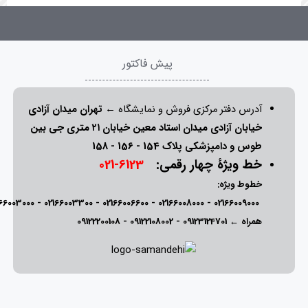
پیش فاکتور
آدرس دفتر مرکزی فروش و نمایشگاه ←
تهران میدان آزادی
خیابان آزادی میدان استاد معین خیابان ۲۱ متری جی بین
طوس و دامپزشکی پلاک 154 - 156 - 158
خط ویژۀ چهار رقمی:
6123-021
خطوط ویژه:
166003000
-
02166003300
-
02166006600
-
02166008000
-
02166009000
همراه ←
09123124701
-
09122108002
-
09122200108