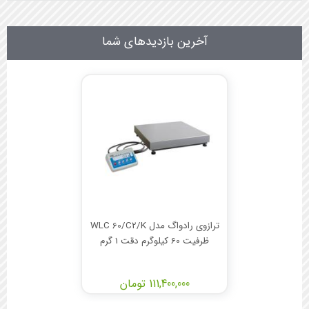
آخرین بازدیدهای شما
ترازوی رادواگ مدل WLC 60/C2/K
ظرفیت 60 کیلوگرم دقت 1 گرم
111,400,000 تومان