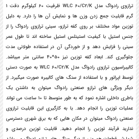
ترازوی رادواگ مدل WLC 60/C2/K ظرفیت 60 کیلوگرم دقت 1
گرم قابلیت جمع زدن وزن ها و نمایش آن ها را دارد. به دلیل
توزین مواد مختلف بر روی کفه ترازو، سینی ترازوی رادواگ را از
جنس استیل با کیفیت استینلس استیل ساخته اند تا طول عمر
سینی را فزایش دهد و از خوردگی آن در استفاده طولانی مدت
جلوگیری کند. ابعاد کفه توزین نیز 50*40 سانتی متر میباشد.
کالیبراسیون ترازوی رادواگ مدل WLC 60/C2/K به صورت دستی
توسط اپراتور و با استفاده از سنگ های کالیبره صورت میگیرد. از
دیگر ویژگی های ترازو صنعتی رادواگ میتوان به داشتن یک
باطری داخلی اشاره نمود که به طور متوسط تا 10 ساعت می تواند
عملیات توزین را انجام دهد. با به کارگیری این قابلیت ترازوی
صنعتی رادواگ میتوان در مکان هایی که به برق شهری دسترسی
ندارید فرآیند توزین را انجام دهید. قابلیت توزین درصدی و