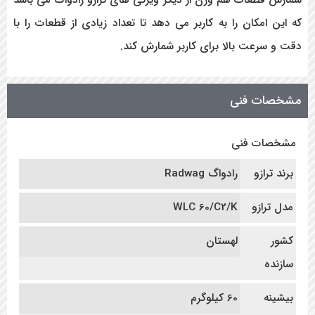
شمارش قطعات هم وزن از دیگر ویژگی های ترازو رادواگ می باشد
که این امکان را به کاربر می دهد تا تعداد زیادی از قطعات را با
دقت و سرعت بالا برای کاربر شمارش کند.
مشخصات فنی
مشخصات فنی
برند ترازو
رادواگ Radwag
مدل ترازو
WLC 60/C2/K
کشور
لهستان
سازنده
بیشینه
60 کیلوگرم