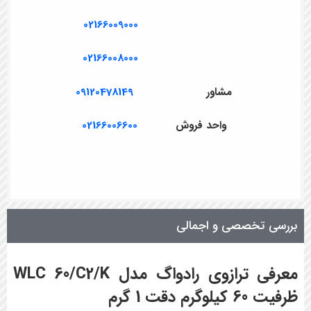
02166009000
02166008000
مشاور
09120478149
واحد فروش
02166006600
بررسی تخصصی و اجمالی
معرفی ترازوی رادواگ مدل
WLC 60/C2/K
ظرفیت
60
کیلوگرم دقت
1
گرم