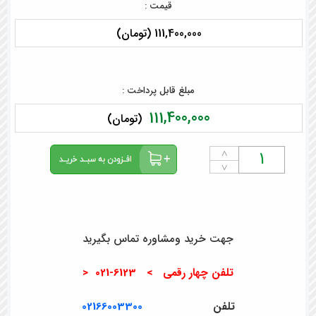
قیمت :
111,400,000 (تومان)
مبلغ قابل پرداخت :
111,400,000
(تومان)
˄
˅
جهت خرید ومشاوره تماس بگیرید
تلفن چهار رقمی > 6123-021 <
تلفن
02166003300