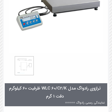
ترازوی رادواگ مدل WLC 60/C2/K ظرفیت 60 کیلوگرم
دقت 1 گرم
نمایندگی رسمی رادواگ ⭐⭐⭐⭐⭐