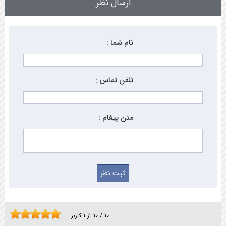
ارسال نظر
نام شما :
تلفن تماس :
متن پیغام :
10
/
10
از
1
کاربر