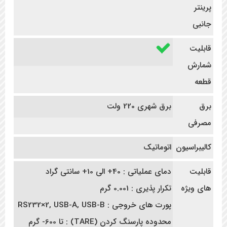
پرینتر
جانبی
قابلیت
شمارش
قطعه
برق
برق شهری 220 ولت
مصرفی
کالیبراسیون
اتوماتیک
قابلیت
دمای عملیاتی : 40+ الی 10+ سانتی گراد
های ویژه
تکرار پذیری : 0.001 گرم
پورت های خروجی : RS232×2, USB-A, USB-B
محدوده پارسنگ کردن (TARE) : تا 600- گرم