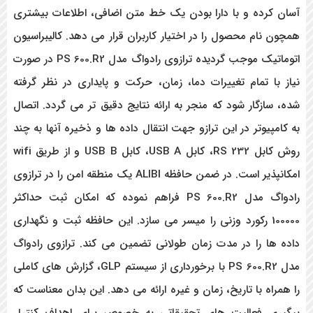
آسان کرده و با دارا بودن یک خط متن اضافی، اطلاعات بیشتری
همچون نام محصول را در اختیار کاربران قرار می دهد. کالیبراسیون
اتوماتیک موجب گردیده ترازوی رادواگ مدل PS 600.R2 در صورت
نیاز با تمام تغییرات دما، زمان، حرکت و پایداری در نظر گرفته
شده، سازگار شود که منجر به ارائه نتایج دقیق تر می گردد. اتصال
به کامپیوتر در این ترازو جهت انتقال داده ها و ذخیره آنها به چند
روش کابل RS 232، کابل USB A، کابل USB B و از طریق wifi
امکانپذیر است. در ضمن حافظه
ALIBI
یک منطقه امن را در ترازوی
رادواگ مدل PS 600.R2 فراهم نموده که امکان ثبت حداکثر
100000 رکورد وزنی را میسر می سازد. این حافظه ثبت و نگهداری
داده ها را در مدت زمان طولانی تضمین می کند. ترازوی رادواگ
مدل PS 600.R2 با برخورداری از سیستم GLP، گزارش های کاملی
را همراه با تاریخ، زمان و غیره ارائه می دهد. این بدان معناست که