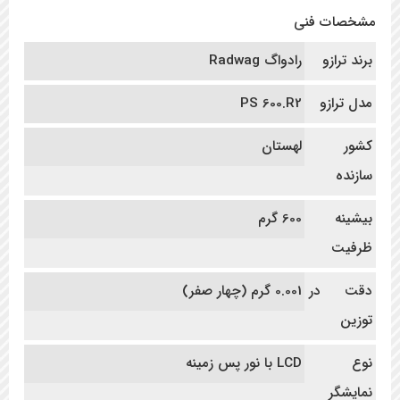
مشخصات فنی
برند ترازو
رادواگ Radwag
مدل ترازو
PS 600.R2
کشور
لهستان
سازنده
بیشینه
600 گرم
ظرفیت
دقت در
0.001 گرم (چهار صفر)
توزین
نوع
LCD با نور پس زمینه
نمایشگر