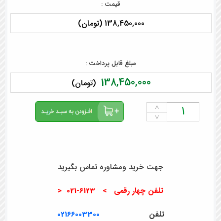
قیمت :
138,450,000 (تومان)
مبلغ قابل پرداخت :
138,450,000
(تومان)
˄
˅
جهت خرید ومشاوره تماس بگیرید
تلفن چهار رقمی > 6123-021 <
تلفن
02166003300