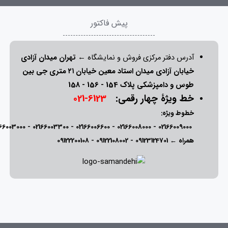
پیش فاکتور
آدرس دفتر مرکزی فروش و نمایشگاه ←
تهران میدان آزادی
خیابان آزادی میدان استاد معین خیابان ۲۱ متری جی بین
طوس و دامپزشکی پلاک 154 - 156 - 158
خط ویژۀ چهار رقمی:
6123-021
خطوط ویژه:
166003000
-
02166003300
-
02166006600
-
02166008000
-
02166009000
همراه ←
09123124701
-
09122108002
-
09122200108