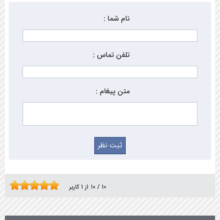
نام شما :
تلفن تماس :
متن پیغام :
10
/
10
از
1
کاربر