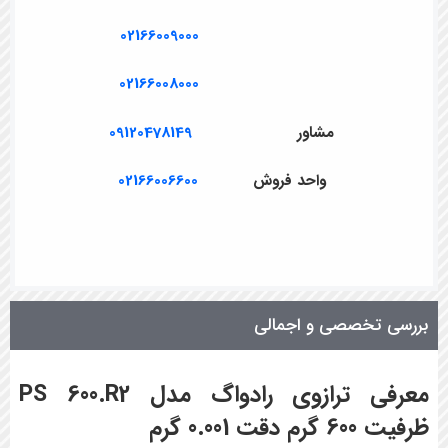
02166009000
02166008000
مشاور
09120478149
واحد فروش
02166006600
بررسی تخصصی و اجمالی
معرفی ترازوی رادواگ مدل PS 600.R2
ظرفیت 600 گرم دقت 0.001 گرم