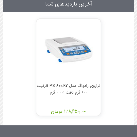
آخرین بازدیدهای شما
ترازوی رادواگ مدل PS 600.R2 ظرفیت
600 گرم دقت 0.001 گرم
138,450,000 تومان