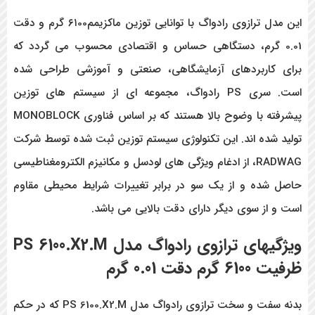
این مدل ترازوی رادواگ با توانایی توزین ماکزیمم۶۱00 گرم و دقت
0.01 گرم، دستگاهی حساس و اقتصادی محسوب می گردد که
برای کاربردهای آزمایشگاهی، صنعتی و آموزشی طراحی شده
است. سری PS رادواگ، مجموعه ای از سیستم های توزین
پیشرفته با وضوح بالا هستند که بر اساس فناوری MONOBLOCK
تولید شده اند. این تکنولوژی سیستم توزین ثبت شده توسط شرکت
RADWAG، از ادغام ویژگی های لودسل و مکانیزم الکترومغناطیسی
حاصل شده و از یک سو در برابر تغییرات شرایط محیطی مقاوم
است و از سوی دیگر دارای دقت بالایی می باشد.
ویژگیهای ترازوی رادواگ مدل PS 6100.X2.M
ظرفیت 6100 گرم دقت 0.01 گرم
بدنه سفت و سخت ترازوی رادواگ مدل PS 6100.X2.M که در حکم