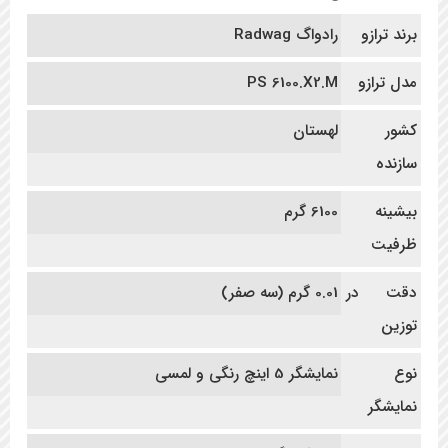
برند ترازو
رادواگ Radwag
مدل ترازو
PS 6100.X2.M
کشور
لهستان
سازنده
بیشینه
6100 گرم
ظرفیت
دقت در
0.01 گرم (سه صفر)
توزین
نوع
نمایشگر 5 اینچ رنگی و لمسی
نمایشگر