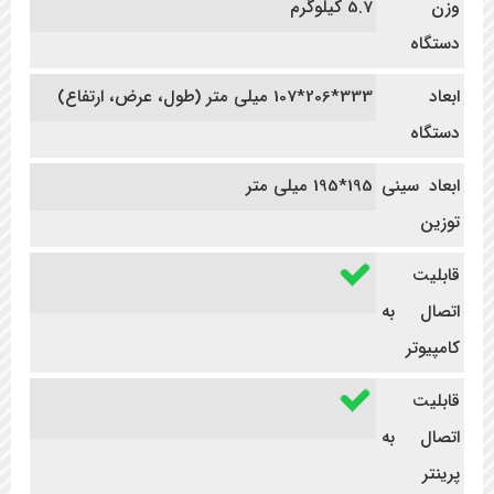
وزن
5.7 کیلوگرم
دستگاه
ابعاد
333*206*107 میلی متر (طول، عرض، ارتفاع)
دستگاه
ابعاد سینی
195*195 میلی متر
توزین
قابلیت
اتصال به
کامپیوتر
قابلیت
اتصال به
پرینتر