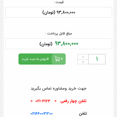
قیمت :
93,800,000 (تومان)
مبلغ قابل پرداخت :
93,800,000
(تومان)
˄
˅
جهت خرید ومشاوره تماس بگیرید
تلفن چهار رقمی > 6123-021 <
تلفن
02166003300