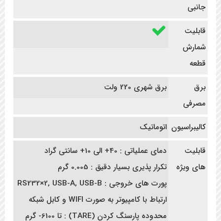
جانبی
قابلیت
شمارش
قطعه
برق
برق شهری 220 ولت
مصرفی
کالیبراسیون
اتوماتیک
قابلیت
دمای عملیاتی : 40+ الی 10+ سانتی گراد
های ویژه
تکرار پذیری بسیار دقیق : 0.005 گرم
پورت های خروجی : RS232×2, USB-A, USB-B
ارتباط با کامپیوتر به صورت WIFI و کابل شبکه
محدوده پارسنگ کردن (TARE) : تا 6100- گرم