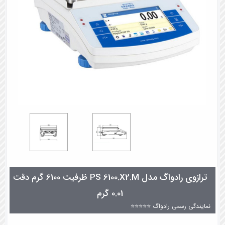
ترازوی رادواگ مدل PS 6100.X2.M ظرفیت 6100 گرم دقت
0.01 گرم
نمایندگی رسمی رادواگ ⭐⭐⭐⭐⭐