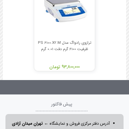
ترازوی رادواگ مدل PS 6100.X2.M
ظرفیت 6100 گرم دقت 0.01 گرم
93,800,000 تومان
پیش فاکتور
آدرس دفتر مرکزی فروش و نمایشگاه ←
تهران میدان آزادی