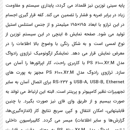
پایه سینی توزین نیز قلمداد می گردد، پایداری سیستم و مقاومت
زیاد در برابر ضربه و فشار را تضمین می کند. کفه قرار گیری اجسام
در این ترازو با ابعاد 195×195 میلیمتر و از جنس استنلس استیل
تولید می شود. صفحه نمایش 5 اینچی در این سیستم توزین از
نوع لمسی است و به شکل رنگی با وضوح بالا اطلاعات را در
معرض نمایش قرار می دهد. نمایشگر ارگونومیک ترازوی رادواگ
مدل PS 6100.X2.M با کاربری راحت، کار اپراتورها را آسان می
سازد. ترازوی رادوگ مدل PS 6100.X2.M مجهز به پورت های
USB-A, USB-B, Ethernet و RS-232 برای اتصال آسان به سایر
تجهییزات نظیر کامپیوتر و پرینتر است. البته این ارتباط می تواند به
صورت بیسیم و از طریق وای فای نیز صورت بگیرد. با چنین
قابلیتهایی، امکان انتقال و کپی سریع نتایج کار (اندازه‌گیری‌ها،
گزارش‌ها و سایر اطلاعات) میسر می گردد. کالیبراسیون داخلی