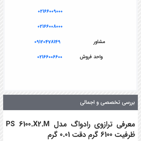
02166009000
02166008000
مشاور
09120478149
واحد فروش
02166006600
بررسی تخصصی و اجمالی
معرفی ترازوی رادواگ مدل PS 6100.X2.M
ظرفیت 6100 گرم دقت 0.01 گرم