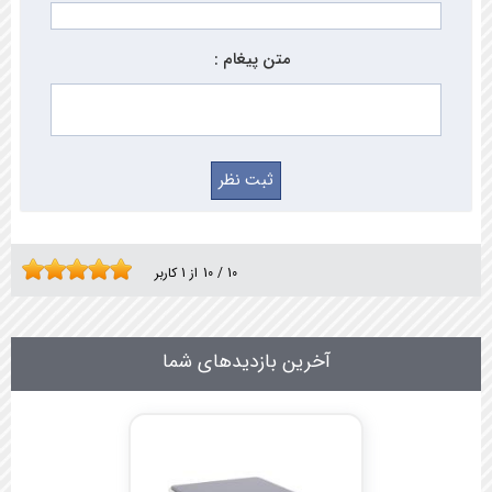
متن پیغام :
10
/
10
از
1
کاربر
آخرین بازدیدهای شما