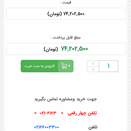
قیمت :
74,202,500 (تومان)
مبلغ قابل پرداخت :
74,202,500
(تومان)
˄
˅
جهت خرید ومشاوره تماس بگیرید
تلفن چهار رقمی > 6123-021 <
تلفن
02166003300