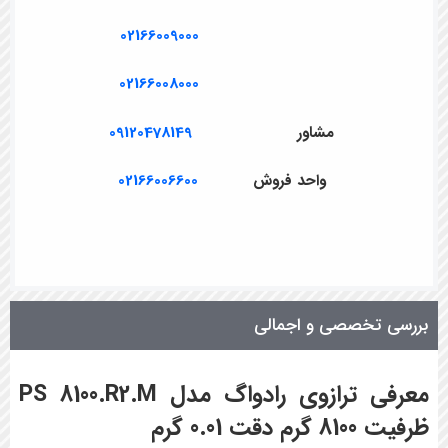
02166009000
02166008000
مشاور
09120478149
واحد فروش
02166006600
بررسی تخصصی و اجمالی
معرفی ترازوی رادواگ مدل PS 8100.R2.M
ظرفیت 8100 گرم دقت 0.01 گرم