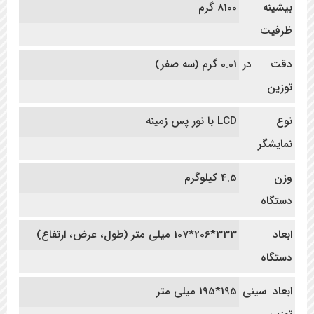
بیشینه
8100 گرم
ظرفیت
دقت در
0.01 گرم (سه صفر)
توزین
نوع
LCD با نور پس زمینه
نمایشگر
وزن
4.5 کیلوگرم
دستگاه
ابعاد
333*206*107 میلی متر (طول، عرض، ارتفاع)
دستگاه
ابعاد سینی
195*195 میلی متر