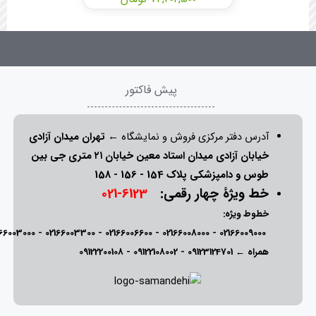
پیش فاکتور
آدرس دفتر مرکزی فروش و نمایشگاه ←
تهران میدان آزادی
خیابان آزادی میدان استاد معین خیابان ۲۱ متری جی بین
طوس و دامپزشکی پلاک 154 - 156 - 158
خط ویژۀ چهار رقمی:
6123-021
خطوط ویژه:
166003000
-
02166003300
-
02166006600
-
02166008000
-
02166009000
همراه ←
09123124701
-
09122108002
-
09122200108