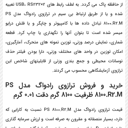
از حافظه پاک می گردد. به لطف رابط های USB، RS232×2 تعبیه
شده و یا از طریق ارتباط بی سیم در ترازوی رادواگ مدل PS
8100.R2.M تبادل داده ها با کامپیوتر و چاپگر و یا فلش درایو
میسر شده است تا بتوان آنها را نگهداری یا چاپ کرد. قطعه
شماری، نمایش درصد وزنی، توزین نمونه های متحرک، آمارگیری،
امکان توزین در واحد های مختلف وزنی، دارا بودن فیلتر حذف
نوسانات محیطی و جمع بندی وزنی از قابلیتهای شاخص این
ترازوی آزمایشگاهی محسوب می گردند.
خرید و فروش ترازوی رادواگ مدل PS
8100.R2.M ظرفیت 8100 گرم دقت 0.01 گرم
قیمت ترازوی رادواگ مدل PS 8100.R2.M نسبت به کارایی که
دارد، بسیار منصفانه و مقرون به صرفه است و ارزش سرمایه گذاری