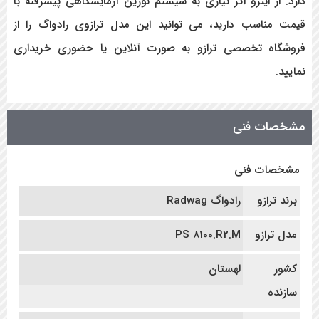
دارد. از اینرو اگر نیازی به سیستم توزین آزمایشگاهی پیشرفته با
قیمت مناسب دارید، می توانید این مدل ترازوی رادواگ را از
فروشگاه تخصصی ترازو به صورت آنلاین یا حضوری خریداری
نمایید.
مشخصات فنی
مشخصات فنی
برند ترازو
رادواگ Radwag
مدل ترازو
PS 8100.R2.M
کشور
لهستان
سازنده