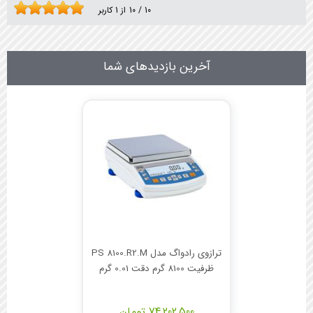
10
/
10
از
1
کاربر
آخرین بازدیدهای شما
ترازوی رادواگ مدل PS 8100.R2.M
ظرفیت 8100 گرم دقت 0.01 گرم
74,202,500 تومان