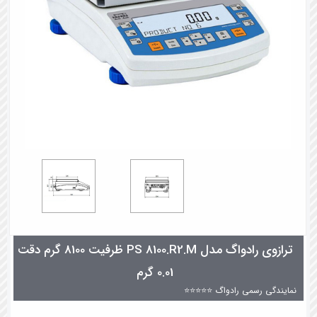
ترازوی رادواگ مدل PS 8100.R2.M ظرفیت 8100 گرم دقت
0.01 گرم
نمایندگی رسمی رادواگ ⭐⭐⭐⭐⭐