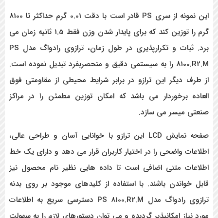
این نمونه از سری PS قادر است با دقت 0.01 گرم حداکثر تا 8100
گرم را توزین کند که برای پایدار شدن وزن فقط 1.5 ثانیه زمان می
برد. ثبات و تکرارپذیری در طول زمان، ترازوی رادواگ مدل PS
8100.R2.M را به سیستمی دقیق و منحصربفرد تبدیل نموده است.
از طرف دیگر این ترازو در برابر شرایط محیطی از مقاومتی فوق
العاده برخوردار می باشد که امکان توزین مطمئن را در مراکز
صنعتی میسر می سازد.
صفحه نمایش LCD این ترازو با خوانایی آسان و طراحی عالی،
اطلاعات واضحی را در اختیار کاربران قرار می دهد و دارای یک خط
اطلاعات متنی اضافی است تا داده هایی نظیر نام محصول نیز
قابل خواندن باشند. با استفاده از کلیدهای موجود بر روی بدنه
ترازوی رادواگ مدل PS 8100.R2.M
دسترسی سریع به اطلاعات
مورد نیاز امکانپذیر گردیده و می توان دستورهای لازم را به سهولت