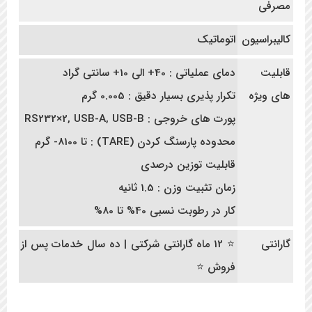
مصرفی
کالیبراسیون
اتوماتیک
قابلیت
دمای عملیاتی : 40+ الی 10+ سانتی گراد
های ویژه
تکرار پذیری بسیار دقیق : 0.005 گرم
پورت های خروجی : RS232×2, USB-A, USB-B
محدوده پارسنگ کردن (TARE) : تا 8100- گرم
قابلیت توزین درصدی
زمان تثبیت وزن : 1.5 ثانیه
کار در رطوبت نسبی 40% تا 80%
گارانتی
⭐ 12 ماه گارانتی شرکتی | ده سال خدمات پس از
فروش ⭐