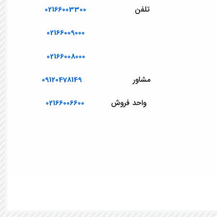
تلفن
02166003300
02166009000
02166008000
مشاور
09120478149
واحد فروش
02166006600