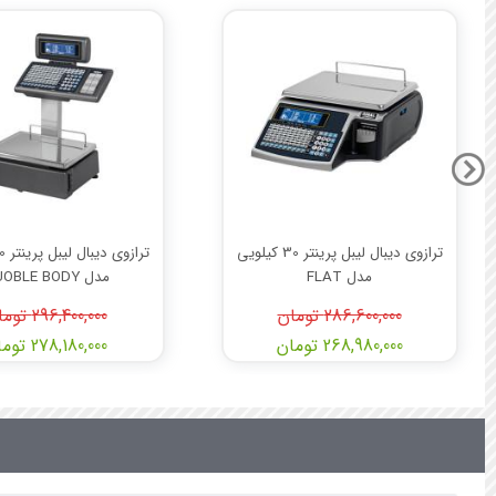
ترازوی دیبال لیبل پرینتر 30 کیلویی
مدل FLAT
مدل DUOBLE BODY
286,600,000 تومان
296,400,000 تومان
268,980,000 تومان
278,180,000 تومان