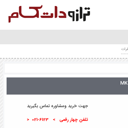
رات
جهت خرید ومشاوره تماس بگیرید
تلفن چهار رقمی > 6123-021 <