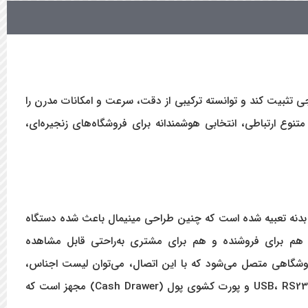
ی توزین ایرانی و خارجی تثبیت کند و توانسته ترکیبی از دقت، سرعت و امکانات مدرن را
تنوع ارتباطی، انتخابی هوشمندانه برای فروشگاه‌های زنجیره‌ای،
MK، کاربری ساده‌تر را در پی دارد. در این مدل، نمایشگر LCD دو طرفه صنعتی روی بدنه تعبیه شده است که چنین طراحی مینیمال باعث شده دستگاه
رگ هم برای فروشنده و هم برای مشتری به‌راحتی قابل مشاهده
نوع عالی دارد. از طریق درگاه شبکه (LAN) به کامپیوتر و نرم‌افزارهای فروشگاهی متصل می‌شود که با این اتصال، می‌توان لیست اجناس،
قیمت‌ها و مشخصات کالا را از نرم‌افزار مستقیماً به ترازو منتقل کرد. علاوه بر این، مجموعه‌ای کامل از پورت‌های ارتباطی از جمله USB، RS232، PS/2 و پورت کشوی پول (Cash Drawer) مجهز است که