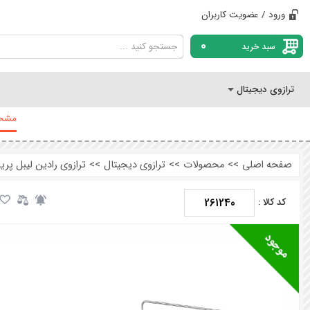
ورود / عضویت کاربران
0
سبد خرید
ترازوی دیجیتال
مشخص
صفحه اصلی
>>
محصولات
>>
ترازوی دیجیتال
>>
ترازوی رادین لیبل پرینتر 40 کیلویی بدون علمک مدل 
261240
کد کالا :