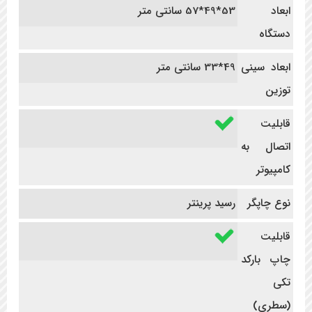
ابعاد
53*49*57 سانتی متر
دستگاه
ابعاد سینی
49*33 سانتی متر
توزین
قابلیت
اتصال به
کامپیوتر
نوع چاپگر
رسید پرینتر
قابلیت
چاپ بارکد
تکی
(سطری)