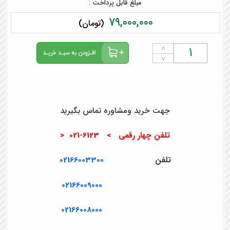
مبلغ قابل پرداخت :
79,000,000
(تومان)
˄
˅
جهت خرید ومشاوره تماس بگیرید
تلفن چهار رقمی > 6123-021 <
تلفن
02166003300
02166009000
02166008000