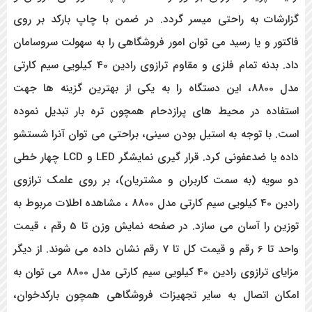
گزارشات به راحتی میسر گردد. در ضمن با چاپ بارکد بر روی
فاکتور و یا رسید می توان امور فروشگاهی را به سهولت سروسامان
داد. بدنه تمام فلزی و مقاوم ترازوی رادین 40 کیلویی سیم کارتی
مدل 8800، این دستگاه را به یکی از بهترین گزینه ها جهت
استفاده در محیط های پرازدحام همچون تره بار تبدیل نموده
است. با توجه به استیل بودن سینی، براحتی می توان آنرا شستشو
داده یا ضدعفونی کرد. قرار گیری نمایشگر LED و LCD چهار خطی
دو سویه (به سمت کاربران و مشتریان)، بر روی علمک ترازوی
رادین 40 کیلویی سیم کارتی مدل 8800 ، مشاهده اطلات مربوط به
توزین را آسان می سازد. در صفحه نمایش وزن تا 5 رقم ، قیمت
واحد تا 6 رقم و قیمت کل تا 7 رقم نشان داده می شوند. از دیگر
مزایای ترازوی رادین 40 کیلویی سیم کارتی مدل 8800 می توان به
امکان اتصال به سایر تجهیزات فروشگاهی همچون بارکدخوان،