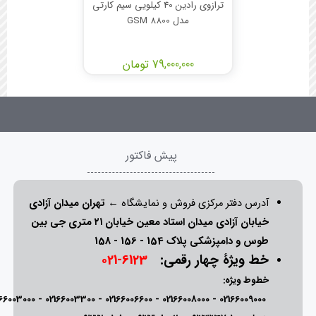
ترازوی رادین 40 کیلویی سیم کارتی
مدل 8800 GSM
79,000,000 تومان
پیش فاکتور
آدرس دفتر مرکزی فروش و نمایشگاه ←
تهران میدان آزادی
خیابان آزادی میدان استاد معین خیابان ۲۱ متری جی بین
طوس و دامپزشکی پلاک 154 - 156 - 158
خط ویژۀ چهار رقمی:
6123-021
خطوط ویژه:
166003000
-
02166003300
-
02166006600
-
02166008000
-
02166009000