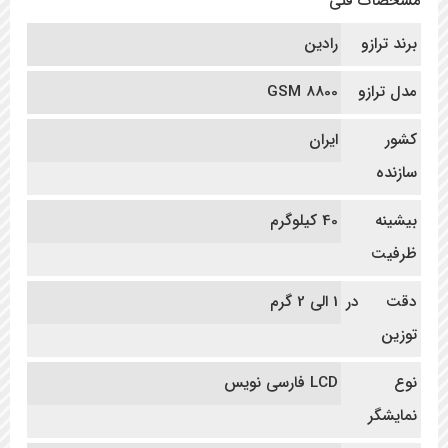
مشخصات فنی
برند ترازو
رادین
مدل ترازو
8800 GSM
کشور
ایران
سازنده
بیشینه
40 کیلوگرم
ظرفیت
دقت در
1 الی 2 گرم
توزین
نوع
LCD فارسی نویس
نمایشگر