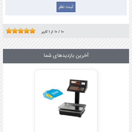
10
/
10
از
1
کاربر
آخرین بازدیدهای شما