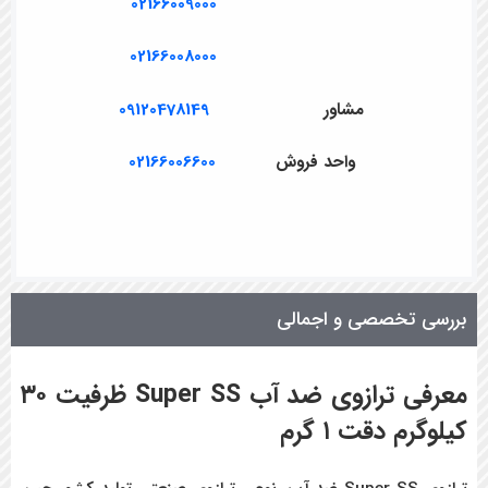
02166009000
02166008000
مشاور
09120478149
واحد فروش
02166006600
بررسی تخصصی و اجمالی
معرفی ترازوی ضد آب
Super SS
ظرفیت ۳۰
کیلوگرم دقت ۱ گرم