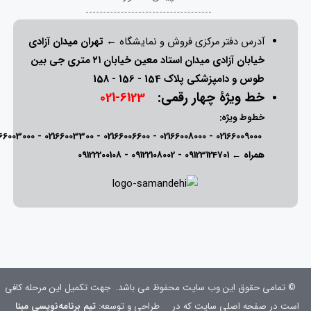
آدرس دفتر مرکزی فروش و نمایشگاه ←
تهران میدان آزادی
خیابان آزادی میدان استاد معین خیابان ۲۱ متری جی بین
طوس و دامپزشکی پلاک 154 - 156 - 158
خط ویژۀ چهار رقمی:
6123-021
خطوط ویژه:
166003000
-
02166003300
-
02166006600
-
02166008000
-
02166009000
همراه ←
09123124701
-
09122108002
-
09122200108
© تمامی حقوق این وب سایت محفوظ می باشد.
جهت تکمیل این مرحله کافی
است در صفحه اصلی سایت که در
طراحی و توسعه:
تیم برنامه‌نویسی مبنا