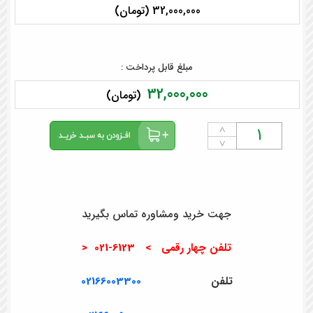
32,000,000 (تومان)
مبلغ قابل پرداخت :
32,000,000
(تومان)
˄
˅
جهت خرید ومشاوره تماس بگیرید
تلفن چهار رقمی > 6123-021 <
تلفن
02166003300