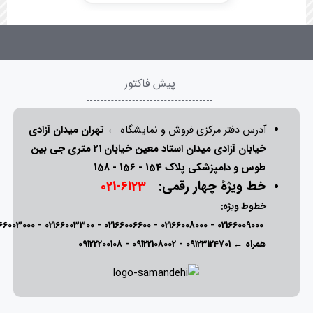
پیش فاکتور
آدرس دفتر مرکزی فروش و نمایشگاه ←
تهران میدان آزادی
خیابان آزادی میدان استاد معین خیابان ۲۱ متری جی بین
طوس و دامپزشکی پلاک 154 - 156 - 158
خط ویژۀ چهار رقمی:
6123-021
خطوط ویژه:
166003000
-
02166003300
-
02166006600
-
02166008000
-
02166009000
همراه ←
09123124701
-
09122108002
-
09122200108