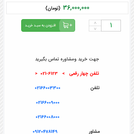
36,000,000
(تومان)
˄
˅
جهت خرید ومشاوره تماس بگیرید
تلفن چهار رقمی > 6123-021 <
تلفن
02166003300
02166009000
02166008000
مشاور
09120478149