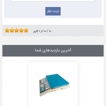
10
/
10
از
1
کاربر
آخرین بازدیدهای شما