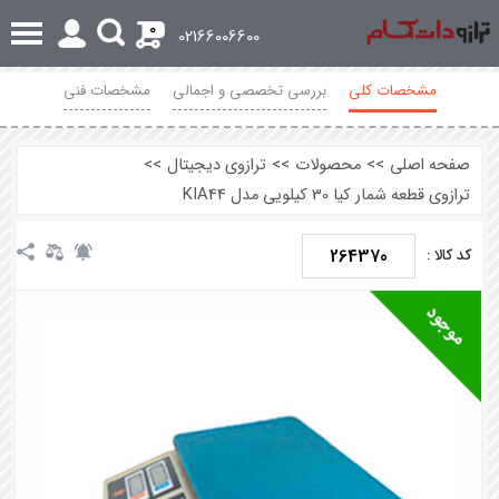
0
02166006600
مشخصات کلی
بررسی تخصصی و اجمالی
مشخصات فنی
نظرات
صفحه اصلی
>>
محصولات
>>
ترازوی دیجیتال
>>
ترازوی قطعه شمار کیا 30 کیلویی مدل KIA44
264370
کد کالا :