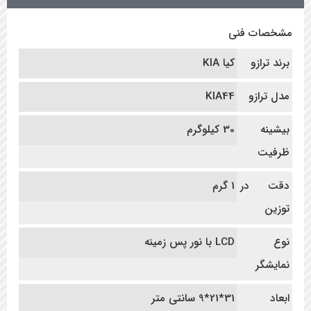
مشخصات فنی
برند ترازو
کیا KIA
مدل ترازو
KIA44
بیشینه
30 کیلوگرم
ظرفیت
دقت در
1 گرم
توزین
نوع
LCD با نور پس زمینه
نمایشگر
ابعاد
31*21*9 سانتی متر