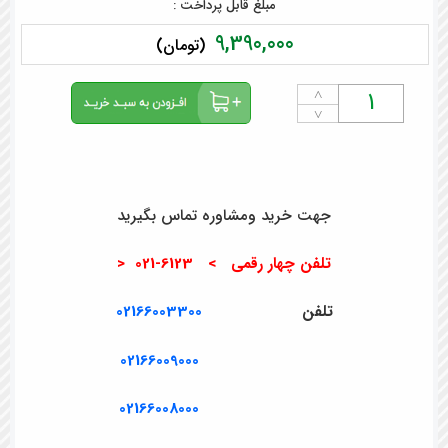
مبلغ قابل پرداخت :
9,390,000
(تومان)
˄
˅
جهت خرید ومشاوره تماس بگیرید
تلفن چهار رقمی > 6123-021 <
تلفن
02166003300
02166009000
02166008000