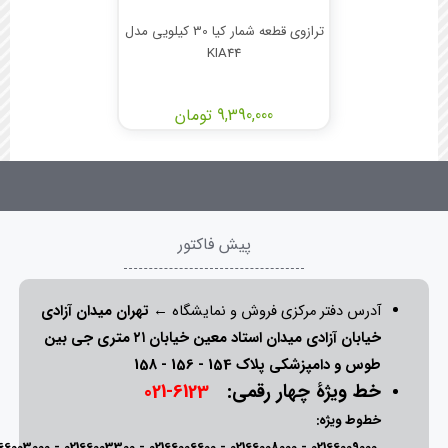
ترازوی قطعه شمار کیا 30 کیلویی مدل
KIA44
9,390,000 تومان
پیش فاکتور
آدرس دفتر مرکزی فروش و نمایشگاه ←
تهران میدان آزادی
خیابان آزادی میدان استاد معین خیابان ۲۱ متری جی بین
طوس و دامپزشکی پلاک 154 - 156 - 158
خط ویژۀ چهار رقمی:
6123-021
خطوط ویژه:
166003000
-
02166003300
-
02166006600
-
02166008000
-
02166009000