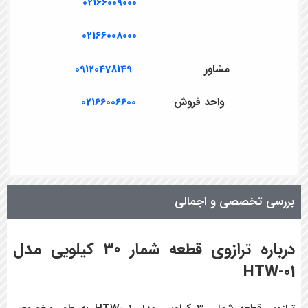
02166009000
02166008000
مشاور
09120478149
واحد فروش
02166006600
بررسی تخصصی و اجمالی
درباره ترازوی قطعه شمار 30 کیلویی مدل
HTW-01