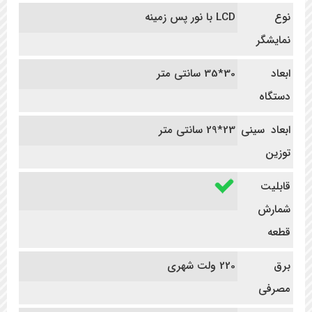
نوع
LCD با نور پس زمینه
نمایشگر
ابعاد
30*35 سانتی متر
دستگاه
ابعاد سینی
23*29 سانتی متر
توزین
قابلیت
شمارش
قطعه
برق
220 ولت شهری
مصرفی