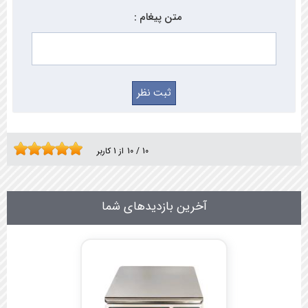
متن پیغام :
10
/
10
از
1
کاربر
آخرین بازدیدهای شما