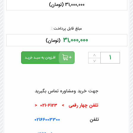
31,000,000 (تومان)
مبلغ قابل پرداخت :
31,000,000
(تومان)
˄
˅
جهت خرید ومشاوره تماس بگیرید
تلفن چهار رقمی > 6123-021 <
تلفن
02166003300