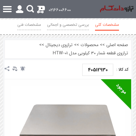
0
02166006600
مشخصات کلی
بررسی تخصصی و اجمالی
مشخصات فنی
محصولات مرتبط
نظرات
صفحه اصلی
>>
محصولات
>>
ترازوی دیجیتال
>>
ترازوی قطعه شمار 30 کیلویی مدل HTW-01
40512930
کد کالا :