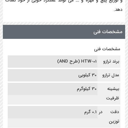
و توزیع پیچ و مهره و ... می تواند عملکرد خوبی از خود نشات
دهد.
مشخصات فنی
مشخصات فنی
برند ترازو
HTW-01 (طرح AND)
مدل ترازو
30 کیلویی
بیشینه
30 کیلوگرم
ظرفیت
دقت در
0.1 گرم
توزین