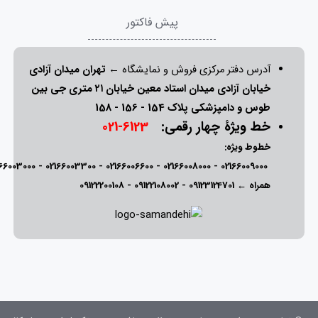
پیش فاکتور
آدرس دفتر مرکزی فروش و نمایشگاه ←
تهران میدان آزادی
خیابان آزادی میدان استاد معین خیابان ۲۱ متری جی بین
طوس و دامپزشکی پلاک 154 - 156 - 158
خط ویژۀ چهار رقمی:
6123-021
خطوط ویژه:
166003000
-
02166003300
-
02166006600
-
02166008000
-
02166009000
همراه ←
09123124701
-
09122108002
-
09122200108