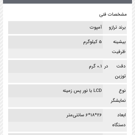
مشخصات فنی
برند ترازو
آمپوت
بیشینه
5 کیلوگرم
ظرفیت
دقت در
0.1 گرم
توزین
نوع
LCD با نور پس زمینه
نمایشگر
ابعاد
26*18*6 سانتی‌متر
دستگاه