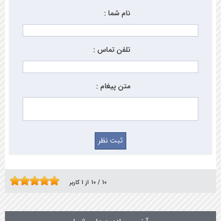
نام شما :
تلفن تماس :
متن پیغام :
10
/
10
از
1
کاربر