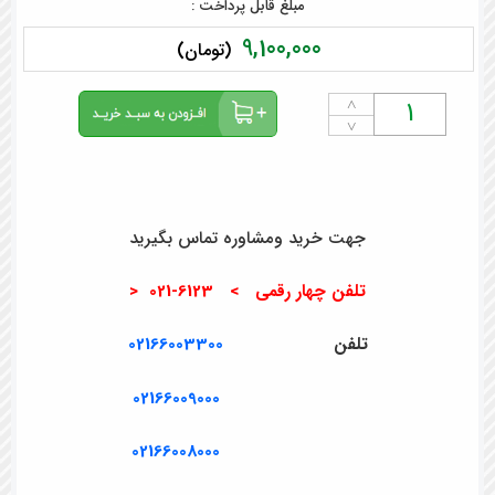
مبلغ قابل پرداخت :
9,100,000
(تومان)
˄
˅
جهت خرید ومشاوره تماس بگیرید
تلفن چهار رقمی > 6123-021 <
تلفن
02166003300
02166009000
02166008000