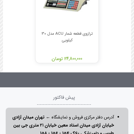
ترازوی قطعه شمار ACU مدل 30
کیلویی
24,800,000 تومان
پیش فاکتور
آدرس دفتر مرکزی فروش و نمایشگاه ←
تهران میدان آزادی
خیابان آزادی میدان استاد معین خیابان ۲۱ متری جی بین
طوس و دامپزشکی پلاک 154 - 156 - 158