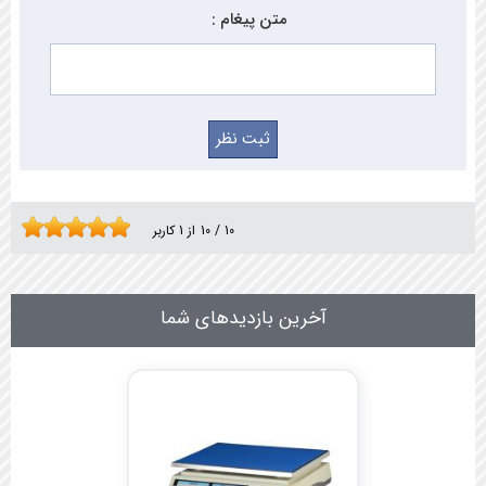
متن پیغام :
10
/
10
از
1
کاربر
آخرین بازدیدهای شما