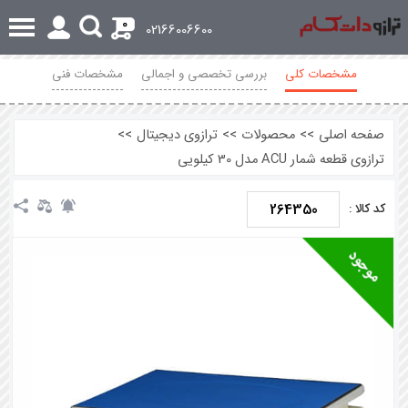
0
02166006600
مشخصات کلی
بررسی تخصصی و اجمالی
مشخصات فنی
نظرات
صفحه اصلی
>>
محصولات
>>
ترازوی دیجیتال
>>
ترازوی قطعه شمار ACU مدل 30 کیلویی
264350
کد کالا :