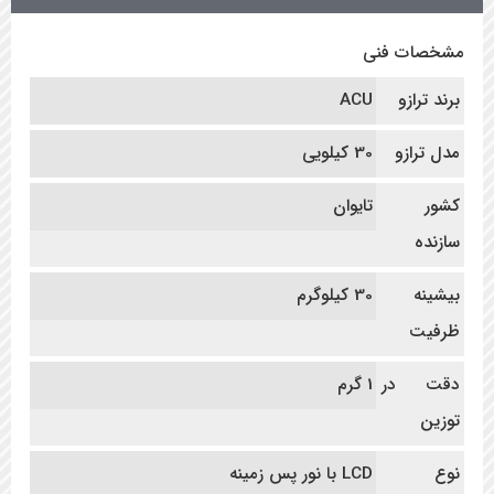
مشخصات فنی
برند ترازو
ACU
مدل ترازو
30 کیلویی
کشور
تایوان
سازنده
بیشینه
30 کیلوگرم
ظرفیت
دقت در
1 گرم
توزین
نوع
LCD با نور پس زمینه