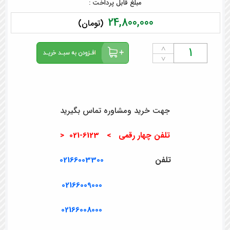
مبلغ قابل پرداخت :
24,800,000
(تومان)
˄
˅
جهت خرید ومشاوره تماس بگیرید
تلفن چهار رقمی > 6123-021 <
تلفن
02166003300
02166009000
02166008000