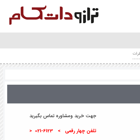
رات
جهت خرید ومشاوره تماس بگیرید
تلفن چهار رقمی > 6123-021 <