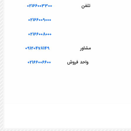
تلفن
02166003300
02166009000
02166008000
مشاور
09120478149
واحد فروش
02166006600