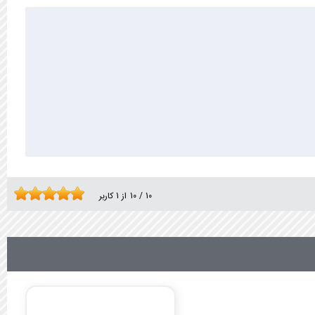
10
/
10
از
1
کاربر