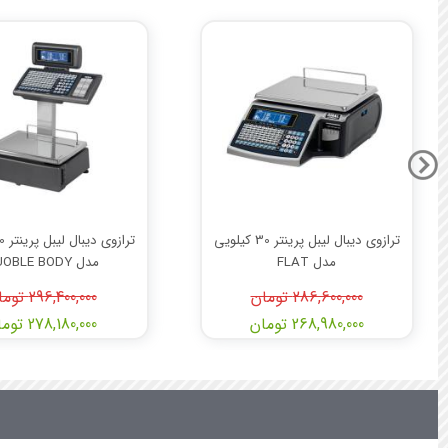
ترازوی دیبال لیبل پرینتر 30 کیلویی
مدل FLAT
مدل DUOBLE BODY
286,600,000 تومان
296,400,000 تومان
268,980,000 تومان
278,180,000 تومان