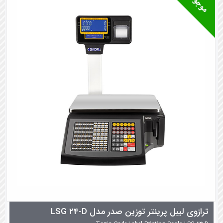
ترازوی لیبل پرینتر توزین صدر مدل LSG 24-D