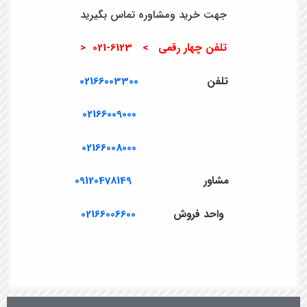
جهت خرید ومشاوره تماس بگیرید
تلفن چهار رقمی > 6123-021 <
تلفن
02166003300
02166009000
02166008000
مشاور
09120478149
واحد فروش
02166006600