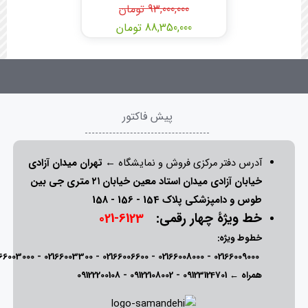
93,000,000 تومان
88,350,000 تومان
پیش فاکتور
آدرس دفتر مرکزی فروش و نمایشگاه ←
تهران میدان آزادی
خیابان آزادی میدان استاد معین خیابان ۲۱ متری جی بین
طوس و دامپزشکی پلاک 154 - 156 - 158
خط ویژۀ چهار رقمی:
6123-021
خطوط ویژه:
166003000
-
02166003300
-
02166006600
-
02166008000
-
02166009000
همراه ←
09123124701
-
09122108002
-
09122200108