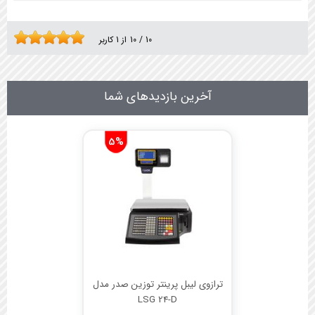
10
/
10
از
1
کاربر
آخرین بازدیدهای شما
5%
ترازوی لیبل پرینتر توزین صدر مدل
LSG 24-D