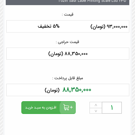
Tozin Sadr Label Printing Scale LSG 24-D
قیمت :
5% تخفیف
93,000,000 (تومان)
قیمت حراجی :
88,350,000 (تومان)
مبلغ قابل پرداخت :
88,350,000
(تومان)
˄
˅