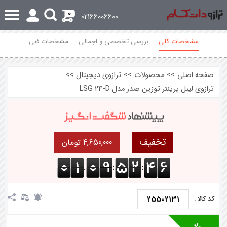
0
02166006600
مشخصات کلی
بررسی تخصصی و اجمالی
مشخصات فنی
نظرات
صفحه اصلی
>>
محصولات
>>
ترازوی دیجیتال
>>
ترازوی لیبل پرینتر توزین صدر مدل LSG 24-D
تخفیف
4,650,000 تومان
.
:
:
25502131
کد کالا :