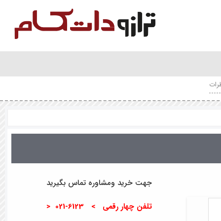
رات
جهت خرید ومشاوره تماس بگیرید
تلفن چهار رقمی > 6123-021 <