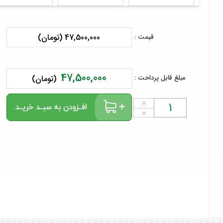
47,500,000 (تومان)
قیمت :
47,500,000
مبلغ قابل پرداخت :
(تومان)
˄
˅