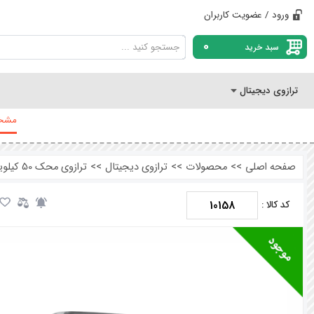
ورود / عضویت کاربران
0
سبد خرید
ترازوی دیجیتال
مشخص
صفحه اصلی
>>
محصولات
>>
ترازوی دیجیتال
>>
ترازوی محک 50 کیلویی پرینتردار مدل 16000BP
10158
کد کالا :