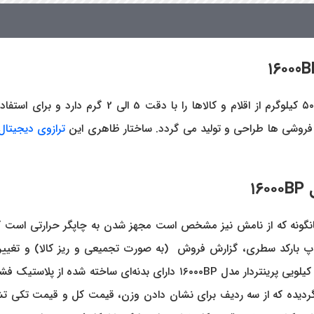
۱۶۰۰0B
یکی از ترازوهای سری جدید محک که توانایی ورن کردن 
ه فروشی ها طراحی و تولید می گردد. ساختار ظاهری این
ترازوی دیجیتال
۱۶۰۰۰BP
لویی پرینتردار مدل ۱۶۰۰۰BP همانگونه که از نامش نیز مشخص است مجهز شدن به چاپگر ح
اپ بارکد سطری، گزارش فروش (به صورت تجمیعی و ریز کالا) و تغییر واح
محسوب می گردد. جهت افزایش استحکام و دوام، ترازو محک ۵۰ کیلویی پرینت