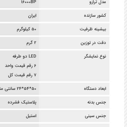
مدل ترازو
16000BP
کشور سازنده
ایران
بیشینه ظرفیت
50 کیلوگرم
دقت در توزین
2 گرم
نوع نمایشگر
LED دو طرفه
6 رقم قیمت واحد
7 رقم قیمت کل
ابعاد دستگاه
50*54*24 سانتی متر
جنس بدنه
پلاستیک فشرده
جنس سینی
استیل