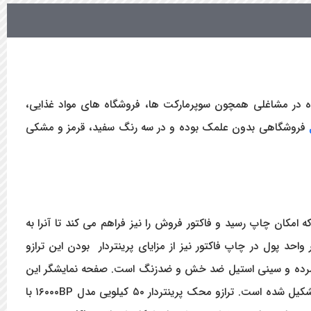
حداکثر ۵۰ کیلوگرم از اقلام و کالاها را با دقت 5 الی 2 گرم دارد و برای استفاده در مشاغلی همچون سوپرمارکت ها، فروشگاه های مواد غذایی،
فروشگاهی بدون علمک بوده و در سه رنگ سفید، قرمز و مشکی
رارتی است که امکان چاپ رسید و فاکتور فروش را نیز فراهم می کند تا آنرا به
د پول در چاپ فاکتور نیز از مزایای پرینتردار بودن این ترازو
ردار مدل ۱۶۰۰۰BP دارای بدنه‌ای ساخته شده از پلاستیک فشرده و سینی استیل ضد خش و ضدزنگ است. صفحه نمایشگر این
ترازوی دیجیتال فروشگاهی از نوع LED بوده و بر روی بدنه واقع گردیده که از سه ردیف برای نشان دادن وزن، قیمت کل و قیمت تکی تشکیل شده است. ترازو محک پرینتردار ۵۰ کیلویی مدل ۱۶۰۰۰BP با