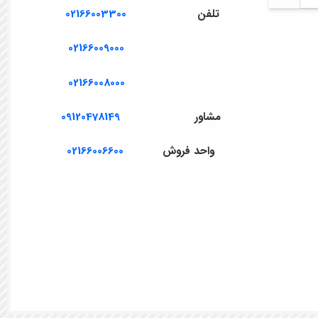
تلفن
02166003300
02166009000
02166008000
مشاور
09120478149
واحد فروش
02166006600