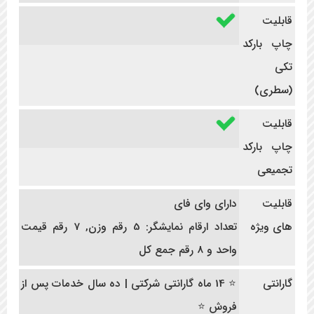
قابلیت
چاپ بارکد
تکی
(سطری)
قابلیت
چاپ بارکد
تجمیعی
قابلیت
دارای وای فای
های ویژه
تعداد ارقام نمايشگر: 5 رقم وزن, 7 رقم قيمت
واحد و 8 رقم جمع کل
گارانتی
⭐ 14 ماه گارانتی شرکتی | ده سال خدمات پس از
فروش ⭐