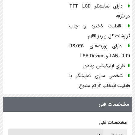
دارای نمایشگر TFT LCD
دوطرفه
قابلیت ذخیره و چاپ
گزارشات کل و ریز اقلام
دارای پورت‌های RS232،
LAN، RJ11 و USB Device
داراي اپليکيشن ويندوز
شخصي سازي نمايشگر با
قابليت انتخاب 12 تم متنوع
مشخصات فنی
مشخصات فنی