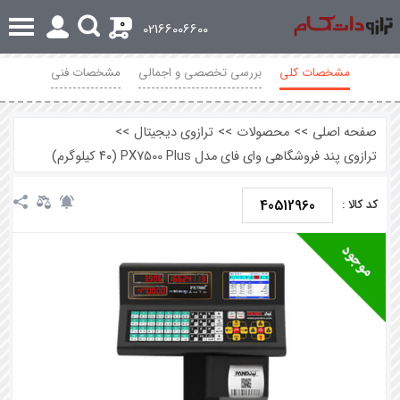
0
02166006600
مشخصات کلی
بررسی تخصصی و اجمالی
مشخصات فنی
نظرات
صفحه اصلی
>>
محصولات
>>
ترازوی دیجیتال
>>
ترازوی پند فروشگاهی وای فای مدل PX7500 Plus (۴۰ کیلوگرم)
40512960
کد کالا :