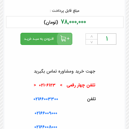
مبلغ قابل پرداخت :
78,000,000
(تومان)
˄
˅
جهت خرید ومشاوره تماس بگیرید
تلفن چهار رقمی > 6123-021 <
تلفن
02166003300
02166009000
02166008000