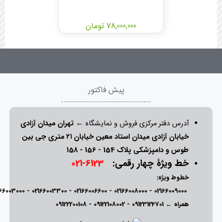
78,000,000 تومان
پیش فاکتور
آدرس دفتر مرکزی فروش و نمایشگاه ←
تهران میدان آزادی
خیابان آزادی میدان استاد معین خیابان ۲۱ متری جی بین
طوس و دامپزشکی پلاک 154 - 156 - 158
خط ویژۀ چهار رقمی:
6123-021
خطوط ویژه:
166003000
-
02166003300
-
02166006600
-
02166008000
-
02166009000
همراه ←
09123124701
-
09122108002
-
09122200108