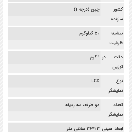
کشور
چین (درجه 1)
سازنده
بیشینه
50 کیلوگرم
ظرفیت
دقت در
1 گرم
توزین
نوع
LCD
نمایشگر
تعداد
دو طرفه، سه ردیفه
نمایشگر
ابعاد سینی
23*36 سانتی متر