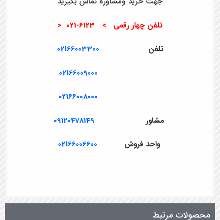
جهت خرید ومشاوره تماس بگیرید
تلفن چهار رقمی > 6123-021 <
تلفن
02166003300
02166009000
02166008000
مشاور
09120478149
واحد فروش
02166006600
محصولات مرتبط