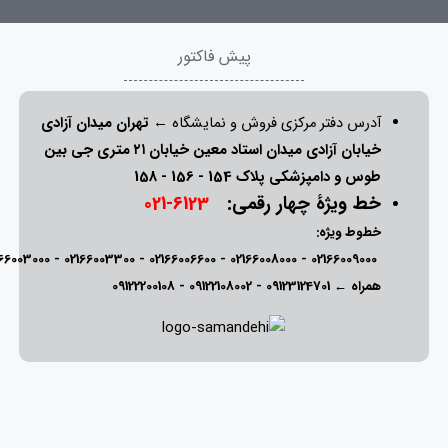
پیش فاکتور
آدرس دفتر مرکزی فروش و نمایشگاه ←
تهران میدان آزادی
خیابان آزادی میدان استاد معین خیابان ۲۱ متری جی بین
طوس و دامپزشکی پلاک 154 - 156 - 158
خط ویژۀ چهار رقمی:
6123-021
خطوط ویژه:
166003000
-
02166003300
-
02166006600
-
02166008000
-
02166009000
همراه ←
09123124701
-
09122108002
-
09122200108