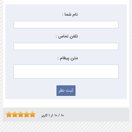
نام شما :
تلفن تماس :
متن پیغام :
10
/
10
از
1
کاربر