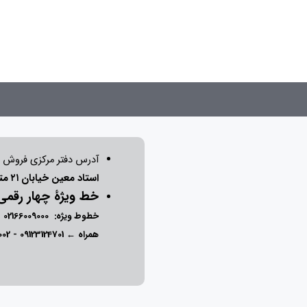
آدرس دفتر مرکزی فروش 
استاد معین خیابان ۲۱ متری جی بین طوس و دامپزشکی پلاک 154 - 156 - 158
خط ویژۀ چهار رقم
خطوط ویژه:
02166009000
-
همراه ←
09123124701
-
002