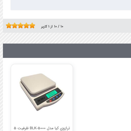
10
/
10
از
1
کاربر
ترازوی کیا مدل BLK-5000 ظرفیت 5