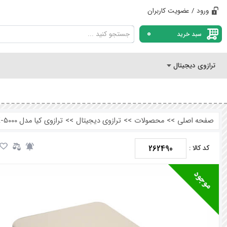
ورود / عضویت کاربران
0
سبد خرید
ترازوی دیجیتال
صفحه اصلی
>>
محصولات
>>
ترازوی دیجیتال
>>
ترازوی کیا مدل BLK-5000 ظرفیت 5 کیلو دقت 0.1 گرم
262490
کد کالا :