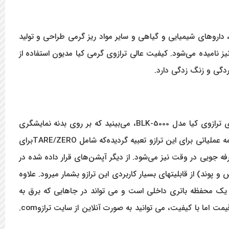
اهرات، طلا، نقره، قطعات صنعتی، داروهای شیمیایی و گیاهی و سایر مواد ریز گرمی طراحی و تولید
شگاهی نیز نامیده می‌شود. کیفیت عالی ترازوی گرمی کیا مدیون استفاده از
کاربری آسان این ترازو از ویژگی های برجسته آن شمرده می‌شود که سبب جذب کاربران بسیاری شده است. با نگاه گذرا به طراحی ظاهری ترازوی کیا مدل BLK-5000، می‌بینید که بر روی بدنه نمایشگری
بزرگ از نوع LCD واقع شده که با نور پس‌زمینه سبز، خوانش اعداد را حتی در محیط‌های کم نور امکانپذیر می‌سازد. علاوه بر این، فقط ۴ دکمه عملیاتی برای این ترازو تعبیه گردیده‌که شامل TARE/ZEROبرای
فه جویی در وقت نیز می‌شود.
از دیگر آپشن‌های قرار داده شده در
گرم، اونس و پوند) از قابلیتهای بسیار کاربردی این ترازو بشمار میرود. علاوه
رد. همچنین دارای یک محفظه باتری داخلی است و می تواند در جاهایی که برق به
راحتی در دسترس نیست، مانند مکان های دورافتاده که نیاز به کار میدانی است، استفاده شود. جهت خرید این ترازوی آزمایشگاهی ارزان قیمت اما با کیفیت، می توانید به صورت آنلاین از سایت ترازوcom.