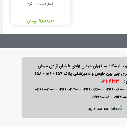
کیلو دقت 0.1 گرم
9,500,000 تومان
و نمایشگاه ←
تهران میدان آزادی خیابان آزادی میدان
ی:
6123-021
02166003000
-
02166003300
-
02166006600
-
02166008000
09122200108
-
09122108