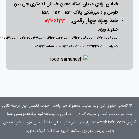
خیابان آزادی میدان استاد معین خیابان ۲۱ متری جی بین
طوس و دامپزشکی پلاک 154 - 156 - 158
خط ویژۀ چهار رقمی:
6123-021
خطوط ویژه:
166003000
-
02166003300
-
02166006600
-
02166008000
-
02166009000
همراه ←
09123124701
-
09122108002
-
09122200108
© تمامی حقوق این وب سایت محفوظ می باشد.
جهت تکمیل این مرحله کافی
است در صفحه اصلی سایت که در
طراحی و توسعه:
تیم برنامه‌نویسی مبنا
آدرس xn--mgbfvf4i.com قرار دارد ،در هدر اصلی متاتگ ذیل افزوده شود
سپس
جهت بررسی، بر روی دکمه "تایید متاتگ" کلیک نمایید.