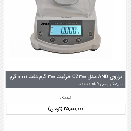
ترازوی AND مدل CZ300 ظرفیت 300 گرم دقت 0.001 گرم
نمایندگی رسمی AND ⭐⭐⭐⭐⭐
قیمت :
25,000,000 (تومان)