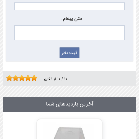
متن پیغام :
10
/
10
از
1
کاربر
آخرین بازدیدهای شما