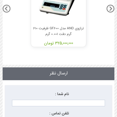
ترازوی AND مدل GF600 ظرفیت 610
گرم دقت 0.001 گرم
325,000,000 تومان
ارسال نظر
نام شما :
تلفن تماس :