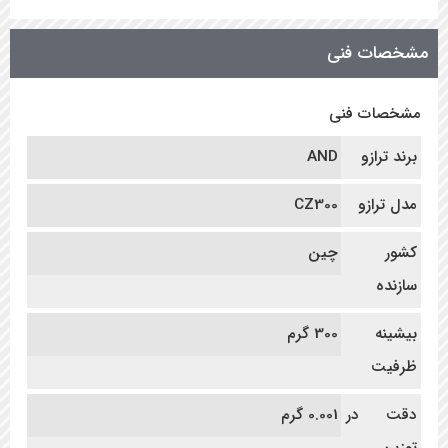
مشخصات فنی
مشخصات فنی
برند ترازو
AND
مدل ترازو
CZ300
کشور
چین
سازنده
بیشینه
300 گرم
ظرفیت
دقت در
0.001 گرم
توزین