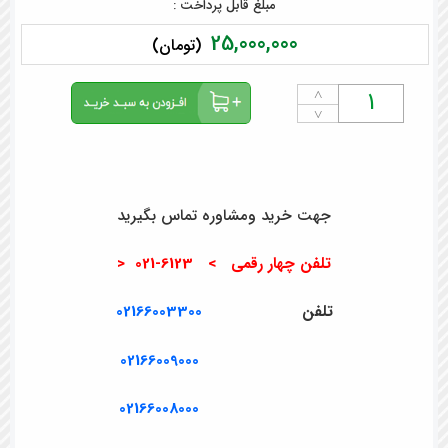
مبلغ قابل پرداخت :
25,000,000
(تومان)
˄
˅
جهت خرید ومشاوره تماس بگیرید
تلفن چهار رقمی > 6123-021 <
تلفن
02166003300
02166009000
02166008000