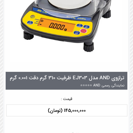
ترازوی AND مدل EJ303 ظرفیت 310 گرم دقت 0.001 گرم
نمایندگی رسمی AND ⭐⭐⭐⭐⭐
قیمت :
145,000,000 (تومان)