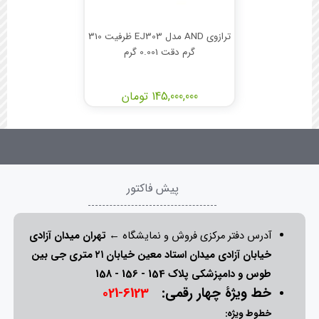
ترازوی AND مدل EJ303 ظرفیت 310
گرم دقت 0.001 گرم
145,000,000 تومان
پیش فاکتور
آدرس دفتر مرکزی فروش و نمایشگاه ←
تهران میدان آزادی
خیابان آزادی میدان استاد معین خیابان ۲۱ متری جی بین
طوس و دامپزشکی پلاک 154 - 156 - 158
خط ویژۀ چهار رقمی:
6123-021
خطوط ویژه: