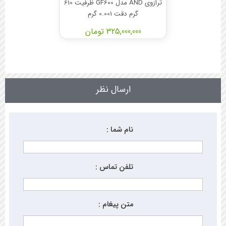
ترازوی AND مدل GF600 ظرفیت 610
گرم دقت 0.001 گرم
325,000,000 تومان
ارسال نظر
نام شما :
تلفن تماس :
متن پیغام :