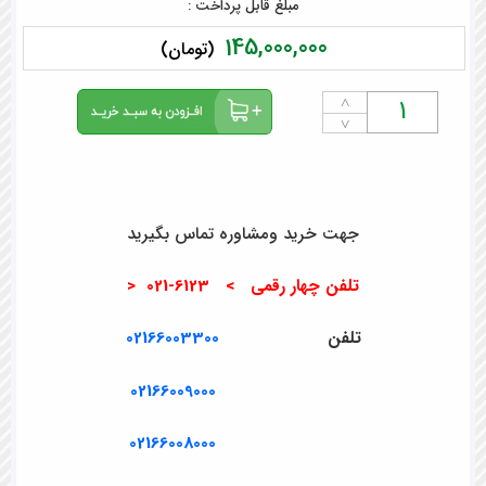
مبلغ قابل پرداخت :
145,000,000
(تومان)
˄
˅
جهت خرید ومشاوره تماس بگیرید
تلفن چهار رقمی > 6123-021 <
تلفن
02166003300
02166009000
02166008000