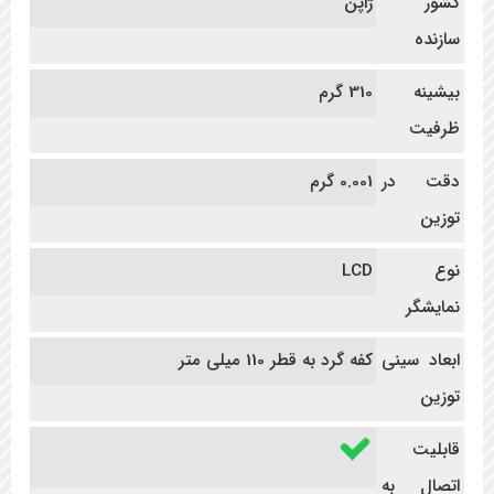
کشور
ژاپن
سازنده
بیشینه
310 گرم
ظرفیت
دقت در
0.001 گرم
توزین
نوع
LCD
نمایشگر
ابعاد سینی
کفه گرد به قطر 110 میلی متر
توزین
قابلیت
اتصال به