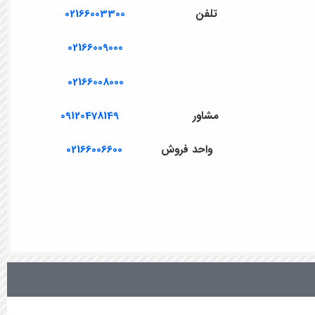
تلفن
02166003300
02166009000
02166008000
مشاور
09120478149
واحد فروش
02166006600