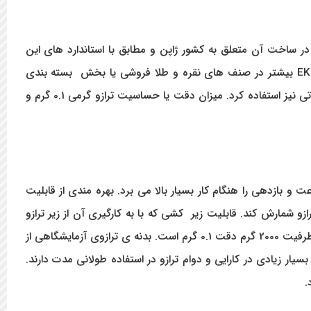
و های محبوب برند ژاپنی AND است و تمامی قطعات به کار رفته در ساخت آن متعلق به کشور ژاپن و مطابق با استاندارد های این
کشور تولید شده است. از این رو میزان کارایی دقیق و طول عمر ترازوی AND را می توان به راحتی تضمین کرد. ترازوی AND مدل EK2000i بیشتر در صنف های نقره و طلا فروشی یا بخش بسته بندی
کالاهای با ارزش بالا مثل زعفران کاربرد دارد. البته با استفاده از قابلیت های مختلف آن میتوان از این ترازو در آزمایشگاه ها و مراکز تحقیقاتی نیز استفاده کرد. میزان دقت یا حساسیت ترازو گرمی 0.1 گرم و
 ثانیه است اشاره کرد که سرعت و بازدهی را هنگام کار بسیار بالا می برد. بهره مندی از قابلیت
ازو شمارش کند. قابلیت زیر کشی که با به کارگیری آن از زیر ترازو
رفیت
2000
گرم دقت
0.1
گرم است. بدنه ی ترازوی آزمایشگاهی از
یار زیادی در کارایی و دوام ترازو در استفاده طولانی مدت دارند.
.