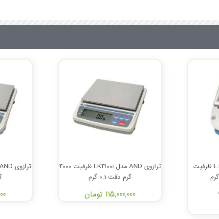
ترازوی AND مدل ET3000A ظرفیت
ترازوی AND مدل EK4100i ظرفیت 4000
گرم دقت 0.1 گرم
گر
115,000,000 تومان
,000