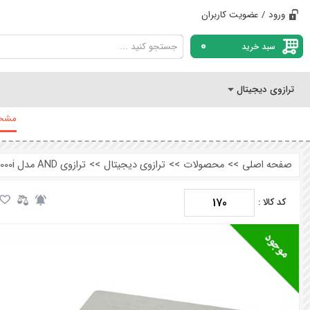
ورود / عضویت کاربران
0
سبد خرید
ترازوی دیجیتال
مشخص
صفحه اصلی
>>
محصولات
>>
ترازوی دیجیتال
>>
ترازوی AND مدل EK2000i ظرفیت 2000 گرم دقت 0.1 گرم
170
کد کالا :