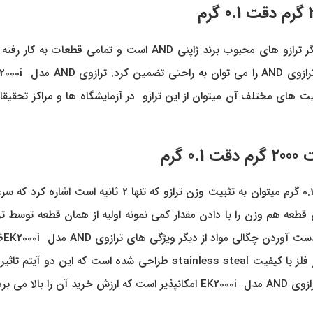
ترازوی AND مدل EK2000i ظرفیت 2000 گرم دقت 0.1 گرم از دیگر تراز
0.
گرم میتوان به تثبیت وزن ترازو که تنها 2
دی قطعه هم وزن را با دادن مقدار کمی نمونه اولیه از همان قطعه توسط تر
ت آوردن چگالی مواد از دیگر ویژگی های ترازوی
AND
مدل
EK2000i
ظ
 فلز با کیفیت
stainless steal
طراحی شده است که این دو آیتم تاثیر بس
ازوی AND
مدل
EK2000i
امکانپذیر است که ارزش خرید آن را بالا می برد