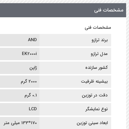
مشخصات فنی
مشخصات فنی
برند ترازو
AND
مدل ترازو
EK2000i
کشور سازنده
ژاپن
بیشینه ظرفیت
2000 گرم
دقت در توزین
0.1 گرم
نوع نمایشگر
LCD
ابعاد سینی توزین
170*133 میلی متر