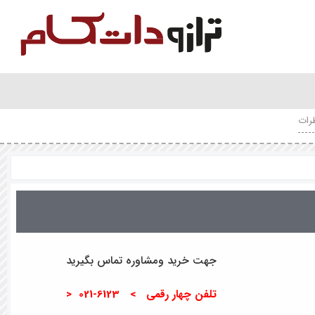
رات
جهت خرید ومشاوره تماس بگیرید
تلفن چهار رقمی > 6123-021 <