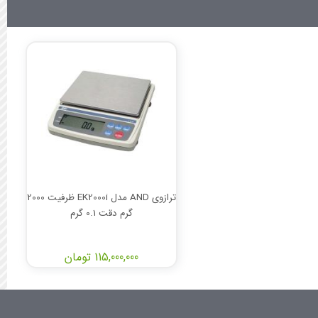
ترازوی AND مدل EK2000i ظرفیت 2000
گرم دقت 0.1 گرم
115,000,000 تومان