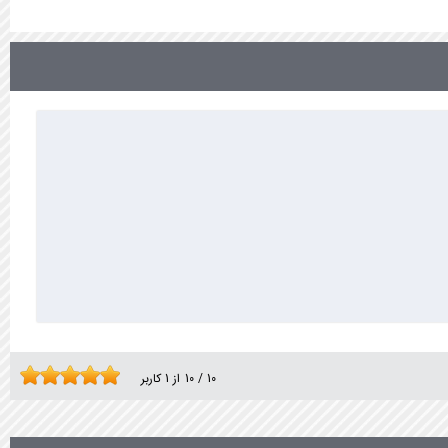
10
/
10
از
1
کاربر