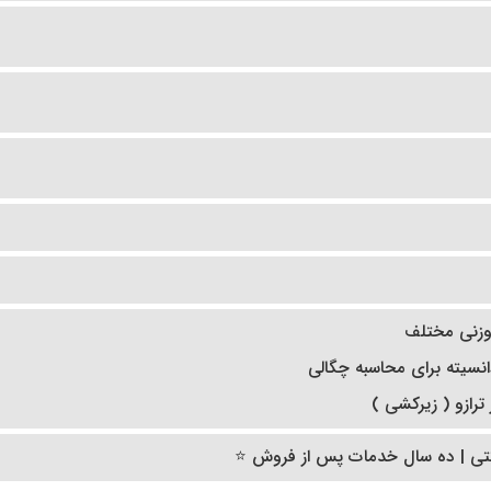
وزنی مختلف
سیته برای محاسبه چگالی
ترازو ( زیرکشی )