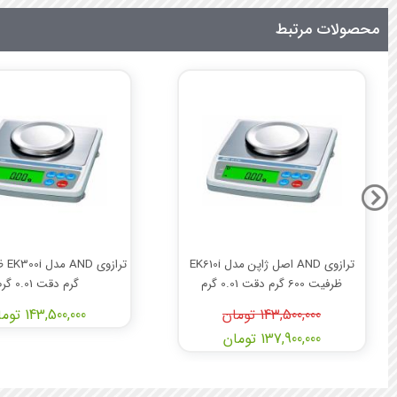
محصولات مرتبط
ترازوی AND اصل ژاپن مدل EK610i
ظرفیت 600 گرم دقت 0.01 گرم
گرم دقت 0.01 گرم
143,500,000 تومان
143,500,000 تومان
137,900,000 تومان