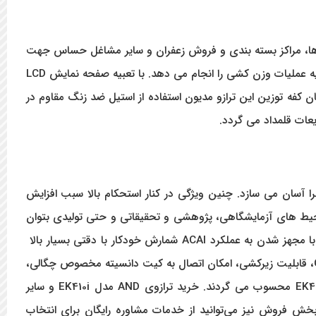
ی‌ها، مراکز بسته بندی و فروش زعفران و سایر مشاغل حساس جهت
اندازه گیری وزن نمونه های کوچک تا ظرفیت ۴۰۰ گرم طراحی گردیده است. ترازوی AND مدل EK410i با دقت ۰.۰۱ گرم و در عرض یک ثانیه عملیات وزن کشی را انجام می دهد. با تعبیه صفحه نمایش LCD
 کفه توزین این ترازو مدیون استفاده از استیل ضد زنگ مقاوم در
عات قلمداد می گردد.
یط کار می شود و حمل آنرا آسان می سازد. چنین ویژگی در کنار استحکام بالا سبب افزایش
محیط های آزمایشگاهی، پژوهشی و تحقیقاتی و حتی تولیدی بتوان
با مجهز شدن به
عملکرد ACAI
شمارش خودکار با دقتی بسیار بالا
امکان توزین درصدی، دارا بودن سیستم GLP، قابلیت زیرکشی، امکان اتصال به کیت دانسیته مخصوص چگالی،
و سایر
خش فروش نیز می‌توانید از خدمات مشاوره رایگان برای انتخاب