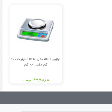
ترازوی AND مدل EK410i ظرفیت 400
گرم دقت 0.01 گرم
143,500,000 تومان