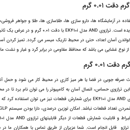
فاده در آزمایشگاه ها، دارو سازی ها، طلاسازی ها، طلا و جواهر فروش
واندن آسان اعداد، حتی در محیط تاریک میسر می گردد. تمیز کردن آسان
از نوع غشایی می باشد که محافظ مقاومی در برابر گرد و غبار و نشت مای
فشرده و ابعاد کوچک ترازوی ای ان دی مدل EK410i باعث صرفه جویی در فضا یا هر میز کاری در مح
ین ترازوی حساس، اتصال آسان به کامپیوتر را می توان نام برد تا در 
EK
برای شمارش قطعات نیز می توان استفاده کرد که 
شمردن تعداد قطعات نباشد.
ر قابلیتهای ترازوی AND مدل EK410i محسوب می گردند. خرید ترازوی AND مدل EK410i
رازو قابل انجام است. شما عزیزان از طریق تماس با همکاران ما در ب