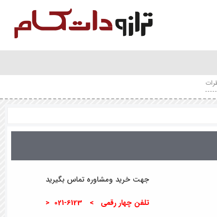
رات
جهت خرید ومشاوره تماس بگیرید
تلفن چهار رقمی > 6123-021 <