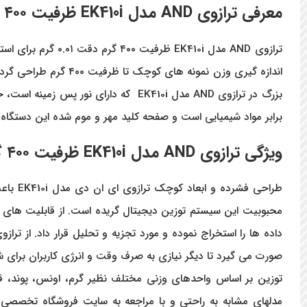
معرفی
ترازوی AND مدل EK410i ظرفیت ۴۰۰ گرم دقت ۰.۰۱ گرم
ترازوی
AND
مدل
EK410i
ظرفیت ۴۰۰ گرم دقت ۰.۰۱ گرم
برای است
بزرگ در ترازوی AND مدل EK410i
که دارای نور پس زمینه است، خ
برابر مواد شیمیایی است و صفحه کلید مهر و موم شده این دستگاه 
ویژگی
ترازوی
AND
مدل
EK410i
ظرفیت ۴۰۰ گرم دقت ۰.۰۱ گرم
طراحی 
محبوبیت این سیستم توزین دیجیتال گریده است. از قابلیت های ا
داده ها را استخراج نموده و مورد تجزیه و تحلیل قرار داد. از ترازوی AND مدل 410i
صورت می گیرد تا دیگر نیازی به صرف وقت و انرژی کاربران برای 
توزین بر اساس واحدهای وزنی مختلف نظیر گرم، اونس، پوند، قیراط و قابلیت شمارش قطعات از دیگ
مدلهای مشابه به راحتی و با مراجعه به سایت فروشگاه تخصصی ت