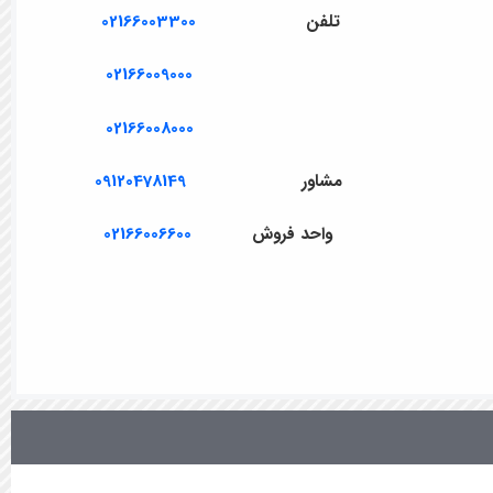
تلفن
02166003300
02166009000
02166008000
مشاور
09120478149
واحد فروش
02166006600