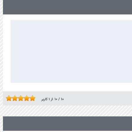
10
/
10
از
1
کاربر