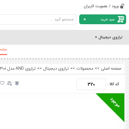
ورود / عضویت کاربران
0
سبد خرید
ترازوی دیجیتال
مشخص
صفحه اصلی
>>
محصولات
>>
ترازوی دیجیتال
>>
ترازوی AND مدل EK410i ظرفیت 400 گرم دقت 0.01 گرم
320
کد کالا :