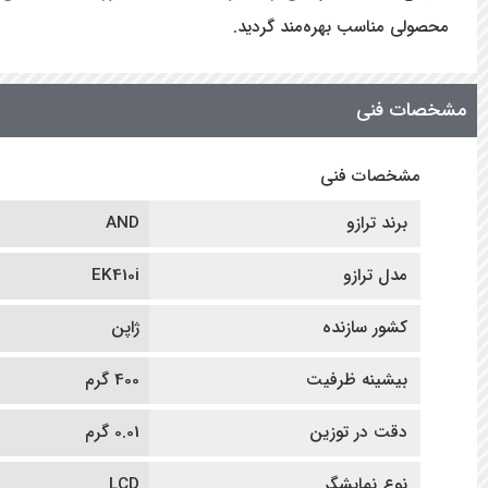
محصولی مناسب بهره‌مند گردید.
مشخصات فنی
مشخصات فنی
برند ترازو
AND
مدل ترازو
EK410i
کشور سازنده
ژاپن
بیشینه ظرفیت
400 گرم
دقت در توزین
0.01 گرم
نوع نمایشگر
LCD