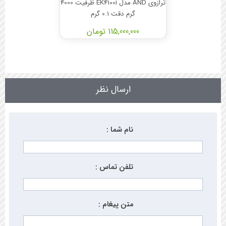
ترازوی AND مدل EK4100i ظرفیت 4000
گرم دقت 0.1 گرم
115,000,000 تومان
ارسال نظر
نام شما :
تلفن تماس :
متن پیغام :