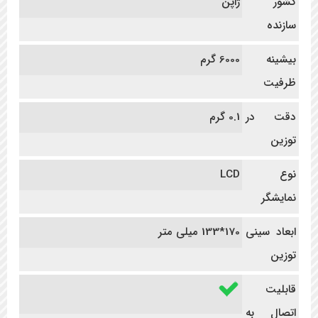
کشور
ژاپن
سازنده
بیشینه
6000 گرم
ظرفیت
دقت در
0.1 گرم
توزین
نوع
LCD
نمایشگر
ابعاد سینی
170*133 میلی متر
توزین
قابلیت
اتصال به