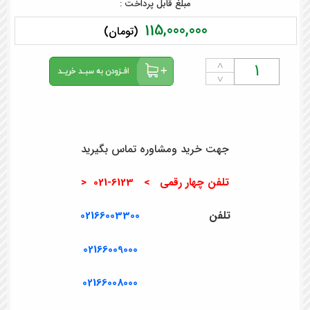
مبلغ قابل پرداخت :
115,000,000
(تومان)
˄
˅
جهت خرید ومشاوره تماس بگیرید
تلفن چهار رقمی > 6123-021 <
تلفن
02166003300
02166009000
02166008000