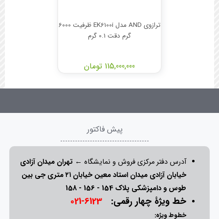
ترازوی AND مدل EK6100i ظرفیت 6000
گرم دقت 0.1 گرم
115,000,000 تومان
پیش فاکتور
آدرس دفتر مرکزی فروش و نمایشگاه ←
تهران میدان آزادی
خیابان آزادی میدان استاد معین خیابان ۲۱ متری جی بین
طوس و دامپزشکی پلاک 154 - 156 - 158
خط ویژۀ چهار رقمی:
6123-021
خطوط ویژه: