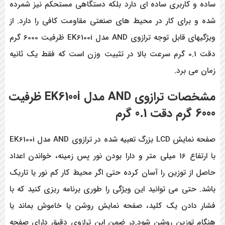
ساده و کاربری ساده ای دارد بلکه دستگاهی مستحکم نیز شمرده
شده و برای کار در محیط های صنعتی مقاومت کافی را دارد. از
ویژگیهای قابل توجه ترازوی AND مدل EK6100i ظرفیت 6000 گرم
دقت 0.1 گرم سرعت بالا در تثبیت وزن است که فقط یک ثانیه
زمان می برد.
مشخصات
ترازوی
AND
مدل
EK6100i
ظرفیت
6000 گرم دقت 0.1 گرم
صفحه نمایش LCD بزرگ تعبیه شده در ترازوی AND مدل EK6100i
با ارتفاع 16 میلی متر و دارا بودن نور پس زمینه، خواندن اعداد
حاصل از توزین را آسان کرده حتی اگر محیط کار کم نور یا تاریک
باشد. حتی می توانید این ویژگی را طوری برنامه ریزی کنید که با
فشار دادن یک کلید، صفحه نمایش روشن یا خاموش بماند یا
هنگام توزین روشن شود.در ضمن این ترازوی دقیق دارای صفحه