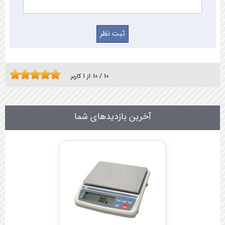
10
/
10
از
1
کاربر
آخرین بازدیدهای شما