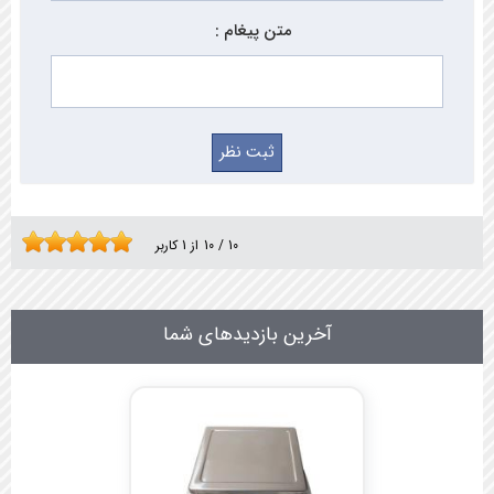
متن پیغام :
10
/
10
از
1
کاربر
آخرین بازدیدهای شما