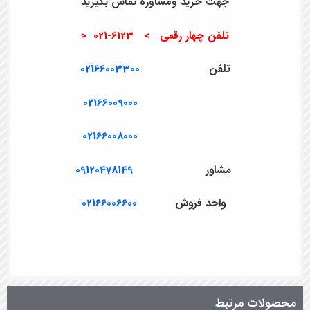
جهت خرید ومشاوره تماس بگیرید
تلفن چهار رقمی > 6123-021 <
تلفن
02166003300
02166009000
02166008000
مشاور
09120478149
واحد فروش
02166006600
محصولات مرتبط