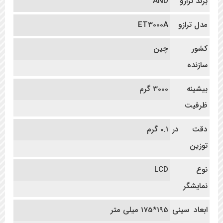
برند ترازو
AND
مدل ترازو
ET3000A
کشور
چین
سازنده
بیشینه
3000 گرم
ظرفیت
دقت در
0.1 گرم
توزین
نوع
LCD
نمایشگر
ابعاد سینی
195*175 میلی متر