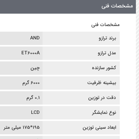
مشخصات فنی
مشخصات فنی
برند ترازو
AND
مدل ترازو
ET6000A
کشور سازنده
چین
بیشینه ظرفیت
6000 گرم
دقت در توزین
0.1 گرم
نوع نمایشگر
LCD
ابعاد سینی توزین
195*175 میلی متر