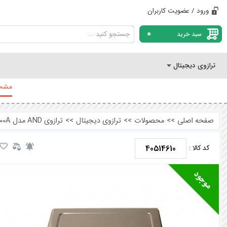
ورود / عضویت کاربران
0
سبد خرید
ترازوی دیجیتال
مشخص
صفحه اصلی
>>
محصولات
>>
ترازوی دیجیتال
>>
ترازوی AND مدل ET6000A ظرفیت 6000 گرم دقت 0.1 گرم
40514610
کد کالا :