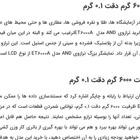
مزیت بزرگی محسوب می گردد که صاحبان مشاغل حساس را به خرید ترازوی D
میلی متر ساخ
ت 0.1 گرم
کان ارتباط با رایانه و چاپگر اشاره کرد که مستندسازی داده ها را ممکن 
ذخیره و نگهداری کنند. دیگر نقطه قوت ترازوی AND مدل ET6000A ظرفیت 6000 گرم
تعداد آنها را بوسیله ترازو مشخص نمایند. نتیجه حاصل هم قابل ا
نیروی برق از طریق آداپتور می تواند بهره ببرد و هم می تواند با بهره گیری از باتری
می خواهید بودجه زیادی را به آن اختصاص دهید، با خرید این مدل به هدف