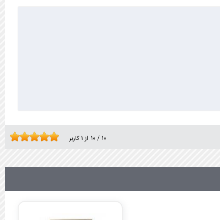
10
/
10
از
1
کاربر