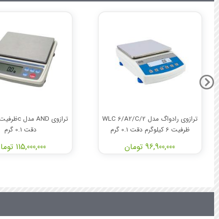
ترازوی رادواگ مدل WLC 6/A2/C/2
ظرفیت 6 کیلوگرم دقت 0.1 گرم
دقت 0.1 گرم
96,900,000 تومان
115,000,000 تومان