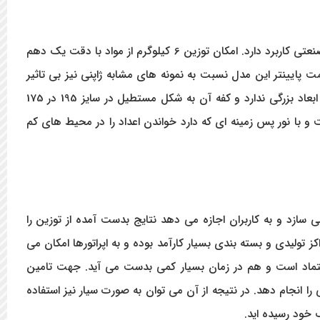
این ترازو که به آن ترازوی یک رقم اعشار نیز گفته می شود معمولا در آزمایشگاه ها، طلا و نقره فروشی ها، عطاری ها و حتی محیط های صنعتی کاربرد دارد. امکان توزین 6 کیلوگرم از مواد با دقت یک دهم
AN مدل ET6000Aترغیب می کند و البته در این میان قیمت پایینتر این مدل نسبت به نمونه های مشابه ژاپنی نیز بی تاثیر
نیست. از لحاظ استحکام نیز روی این مدل می توان حساب کرد، زیرا بدنه آن از پلاستیک فشرده و سینی از جنس استیل است. این ترازو ابعاد بزرگی ندارد و کفه آن به شکل مستطیل در سایز 195 در 175
ته شده تا بتوان مواد تا 6000 گرم را به راحتی بر روی آن قرار داد. نمایشگر بزرگ ترازوی AND مدل ET6000A از نوع LCD است و با نور پس زمینه ای که دارد خواندن اعداد را در محیط های کم
می سازد و به کاربران اجازه می دهد نتایج بدست آمده از توزین را
 دقت 0.1 گرم، توانایی شمردن قطعات است که در مراکز تولیدی و بسته بندی بسیار کارآمد بوده و به اپراتورها امکان می
عتماد است و هم در زمان بسیار کمی بدست می آید. جهت تامین
 کار وزن کشی را انجام دهد. در نتیجه از آن می توان به صورت سیار نیز استفاده
 خود رسیده اید.