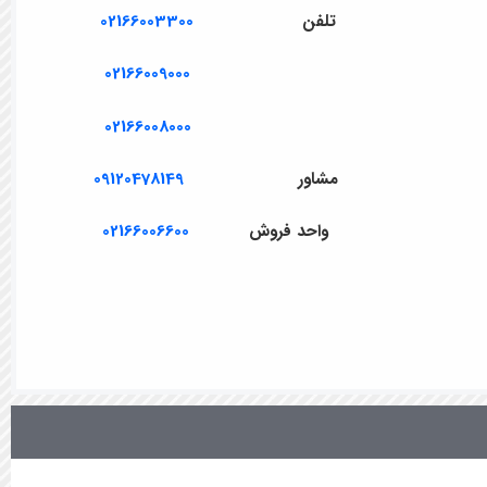
تلفن
02166003300
02166009000
02166008000
مشاور
09120478149
واحد فروش
02166006600