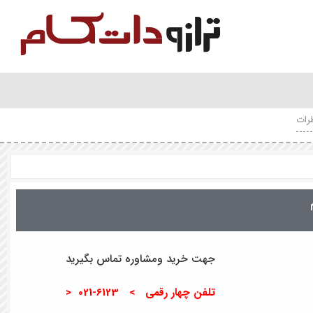
رات
جهت خرید ومشاوره تماس بگیرید
تلفن چهار رقمی > 6123-021 <