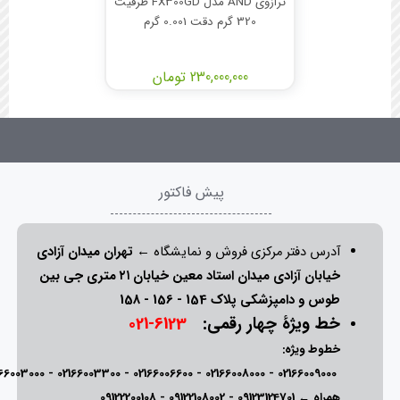
ترازوی AND مدل FX300GD ظرفیت
320 گرم دقت 0.001 گرم
230,000,000 تومان
پیش فاکتور
آدرس دفتر مرکزی فروش و نمایشگاه ←
تهران میدان آزادی
خیابان آزادی میدان استاد معین خیابان ۲۱ متری جی بین
طوس و دامپزشکی پلاک 154 - 156 - 158
خط ویژۀ چهار رقمی:
6123-021
خطوط ویژه:
166003000
-
02166003300
-
02166006600
-
02166008000
-
02166009000
همراه ←
09123124701
-
09122108002
-
09122200108