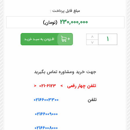
مبلغ قابل پرداخت :
230,000,000
(تومان)
˄
˅
جهت خرید ومشاوره تماس بگیرید
تلفن چهار رقمی > 6123-021 <
تلفن
02166003300
02166009000
02166008000