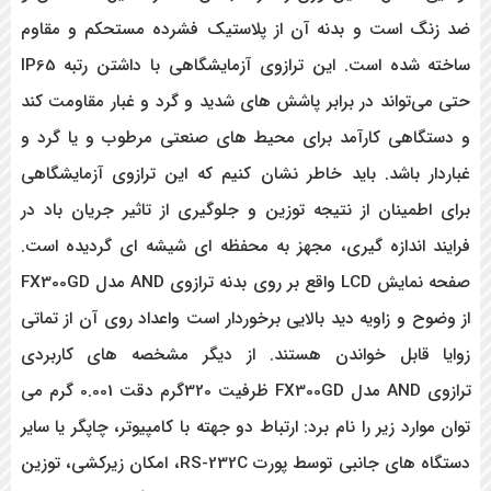
ضد زنگ است و بدنه آن از پلاستیک فشرده مستحکم و مقاوم
ساخته شده است. این ترازوی آزمایشگاهی با داشتن رتبه IP65
حتی می‌تواند در برابر پاشش های شدید و گرد و غبار مقاومت کند
و دستگاهی کارآمد برای محیط های صنعتی مرطوب و یا گرد و
غباردار باشد. باید خاطر نشان کنیم که این ترازوی آزمایشگاهی
برای اطمینان از نتیجه توزین و جلوگیری از تاثیر جریان باد در
فرایند اندازه گیری، مجهز به محفظه ای شیشه ای گردیده است.
صفحه نمایش LCD واقع بر روی بدنه ترازوی AND مدل FX300GD
از وضوح و زاویه دید بالایی برخوردار است واعداد روی آن از تماتی
زوایا قابل خواندن هستند. از دیگر مشخصه های کاربردی
ترازوی AND مدل FX300GD ظرفیت 320گرم دقت 0.001 گرم می
توان موارد زیر را نام برد: ارتباط دو جهته با کامپیوتر، چاپگر یا سایر
دستگاه های جانبی توسط پورت RS-232C، امکان زیرکشی، توزین