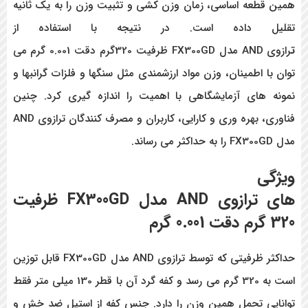
همین قطعه اساسی، زمان وزن کشی و تثبیت وزن را به یک ثانیه
تقلیل داده است. در نتیجه با استفاده از
ت
رازوی AND مدل FX300GD ظرفیت 320گرم دقت 0.001 گرم می
توان با اطمینان، وزن مواد ارزشمندی مثل سنگها و فلزات گرانبها و
نمونه های آزمایشگاهی با اهمیت را اندازه گیری کرد. چنین
فناوری، بهره وری و کارایی، کاربران و مصرف کنندگان ترازوی AND
مدل FX300GD را به حداکثر می رساند.
ویژگی
های
ترازوی
AND
مدل
FX300GD
ظرفیت
320 گرم دقت 0.001 گرم
حداکثر ظرفیتی که توسط ترازوی AND مدل FX300GD قابل توزین
است به 320 گرم می رسد و کفه گرد آن با قطر 130 میلی متر فقط
توانایی تحمل همین وزن را دارد. جنس کفه از استیل ضد خش و