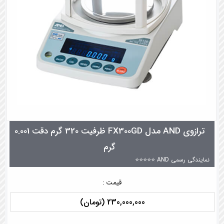
ترازوی AND مدل FX300GD ظرفیت 320 گرم دقت 0.001
گرم
نمایندگی رسمی AND ⭐⭐⭐⭐⭐
قیمت :
230,000,000 (تومان)