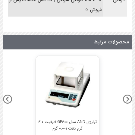
فروش ⭐
محصولات مرتبط
ترازوی AND مدل GF600 ظرفیت 610
گرم دقت 0.001 گرم