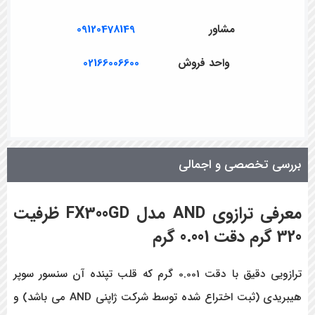
مشاور
09120478149
واحد فروش
02166006600
بررسی تخصصی و اجمالی
معرفی ترازوی
AND
مدل
FX300GD
ظرفیت
320 گرم دقت 0.001 گرم
ترازویی دقیق با دقت 0.001 گرم که قلب تپنده آن سنسور سوپر
هیبریدی (ثبت اختراع شده توسط شرکت ژاپنی AND می باشد) و