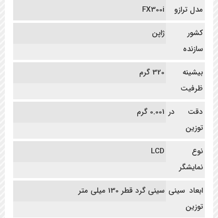
مدل ترازو
FX300i
کشور
ژاپن
سازنده
بیشینه
320 گرم
ظرفیت
دقت در
0.001 گرم
توزین
نوع
LCD
نمایشگر
ابعاد سینی
سینی گرد قطر 130 میلی متر
توزین