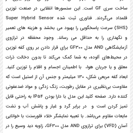
ساخت سری GF است. این سنسورها انقلابی در صنعت توزین
قلمداد می‌گردند. فناوری ثبت شده Super Hybrid Sensor
(SHS) سرعت پاسخگویی را بهبود می بخشد و هزینه های تعمیر
و نگهداری را به حداقل می رساند. وجود محفظه در ترازوی
آزمایشگاهی AND مدل GF300 برای قرار دادن بر روی کفه توزین
در محیط‌های آلوده، به شما کمک می‌کند تا بدون دخالت ذرات
معلق و یا جریان هوا، با اطمینان اجسام و اقلام را توزین کنید.
ابعاد کفه مربعی شکل، 130 میلیمتر و جنس آن از استیل است که
مقاومت بی‌نظیری در مقابل رطوبت، زنگ زدگی و مواد ضدعفونی
کننده دارد. صفحه کلید این مدل با دارا بودن IP54
به راحتی قابل
تمیز کردن است و در برابر گرد و غبار و پاشش آب و نشت
مایعات مقاوم می
‌باشد. با تعبیه نمایشگر خلاء فلورسنت با خوانایی
آسان (VFD) برای ترازوی AND مدل GF300، زاویه دید وسیع را در