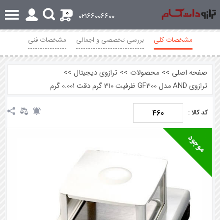
0
02166006600
مشخصات کلی
بررسی تخصصی و اجمالی
مشخصات فنی
محصولات مرتبط
نظرات
صفحه اصلی
>>
محصولات
>>
ترازوی دیجیتال
>>
ترازوی AND مدل GF300 ظرفیت 310 گرم دقت 0.001 گرم
460
کد کالا :