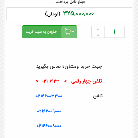
مبلغ قابل پرداخت :
325,000,000
(تومان)
˄
˅
جهت خرید ومشاوره تماس بگیرید
تلفن چهار رقمی > 6123-021 <
تلفن
02166003300
02166009000
02166008000