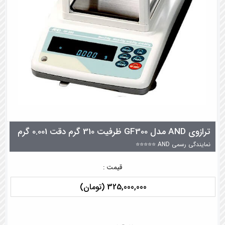
ترازوی AND مدل GF300 ظرفیت 310 گرم دقت 0.001 گرم
نمایندگی رسمی AND ⭐⭐⭐⭐⭐
قیمت :
325,000,000 (تومان)