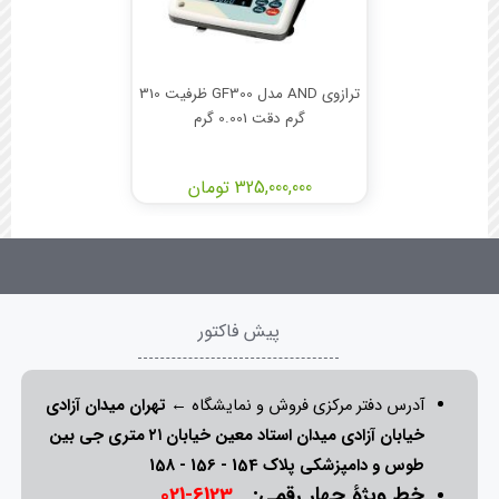
ترازوی AND مدل GF300 ظرفیت 310
گرم دقت 0.001 گرم
325,000,000 تومان
پیش فاکتور
آدرس دفتر مرکزی فروش و نمایشگاه ←
تهران میدان آزادی
خیابان آزادی میدان استاد معین خیابان ۲۱ متری جی بین
طوس و دامپزشکی پلاک 154 - 156 - 158
خط ویژۀ چهار رقمی:
6123-021