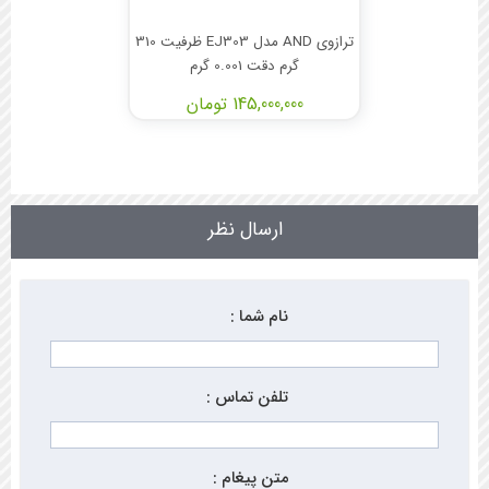
ترازوی AND مدل EJ303 ظرفیت 310
گرم دقت 0.001 گرم
145,000,000 تومان
ارسال نظر
نام شما :
تلفن تماس :
متن پیغام :