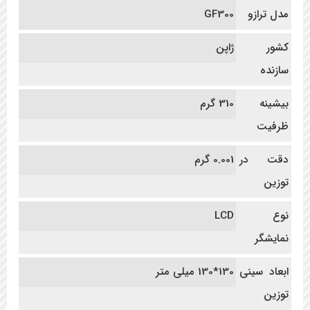
مدل ترازو
GF300
کشور
ژاپن
سازنده
بیشینه
310 گرم
ظرفیت
دقت در
0.001 گرم
توزین
نوع
LCD
نمایشگر
ابعاد سینی
130*130 میلی متر
توزین