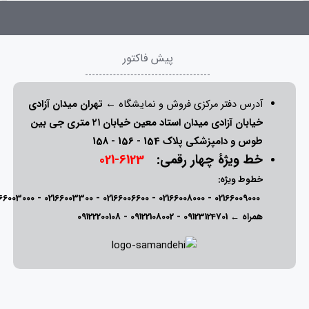
پیش فاکتور
آدرس دفتر مرکزی فروش و نمایشگاه ←
تهران میدان آزادی
خیابان آزادی میدان استاد معین خیابان ۲۱ متری جی بین
طوس و دامپزشکی پلاک 154 - 156 - 158
خط ویژۀ چهار رقمی:
6123-021
خطوط ویژه:
166003000
-
02166003300
-
02166006600
-
02166008000
-
02166009000
همراه ←
09123124701
-
09122108002
-
09122200108