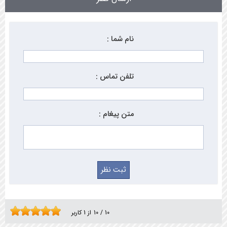
نام شما :
تلفن تماس :
متن پیغام :
10
/
10
از
1
کاربر