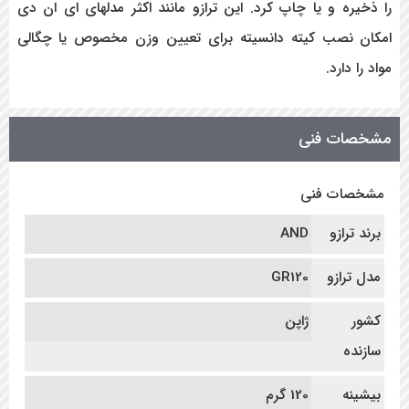
را ذخیره و یا چاپ کرد. این ترازو مانند اکثر مدلهای ای ان دی
امکان نصب کیته دانسیته برای تعیین وزن مخصوص یا چگالی
مواد را دارد.
مشخصات فنی
مشخصات فنی
برند ترازو
AND
مدل ترازو
GR120
کشور
ژاپن
سازنده
بیشینه
120 گرم