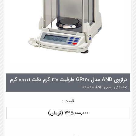
ترازوی AND مدل GR120 ظرفیت 120 گرم دقت 0.0001 گرم
نمایندگی رسمی AND ⭐⭐⭐⭐⭐
قیمت :
735,000,000 (تومان)