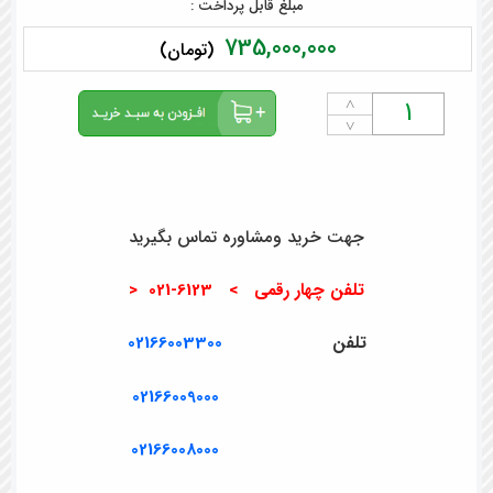
مبلغ قابل پرداخت :
735,000,000
(تومان)
˄
˅
جهت خرید ومشاوره تماس بگیرید
تلفن چهار رقمی > 6123-021 <
تلفن
02166003300
02166009000
02166008000