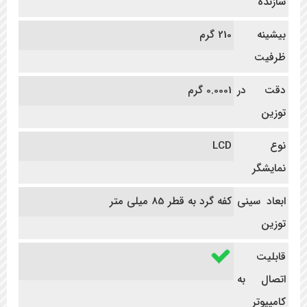
سازنده
بیشینه
210 گرم
ظرفیت
دقت در
0.0001 گرم
توزین
نوع
LCD
نمایشگر
ابعاد سینی
کفه گرد به قطر 85 میلی متر
توزین
قابلیت
اتصال به
کامپیوتر