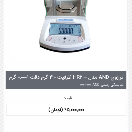
ترازوی AND مدل HR200 ظرفیت 210 گرم دقت 0.0001 گرم
نمایندگی رسمی AND ⭐⭐⭐⭐⭐
قیمت :
95,000,000 (تومان)