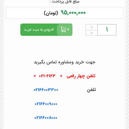
مبلغ قابل پرداخت :
95,000,000
(تومان)
˄
˅
جهت خرید ومشاوره تماس بگیرید
تلفن چهار رقمی > 6123-021 <
تلفن
02166003300
02166009000
02166008000