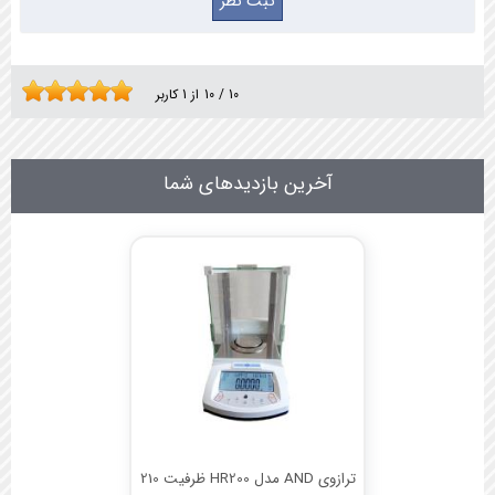
10
/
10
از
1
کاربر
آخرین بازدیدهای شما
ترازوی AND مدل HR200 ظرفیت 210