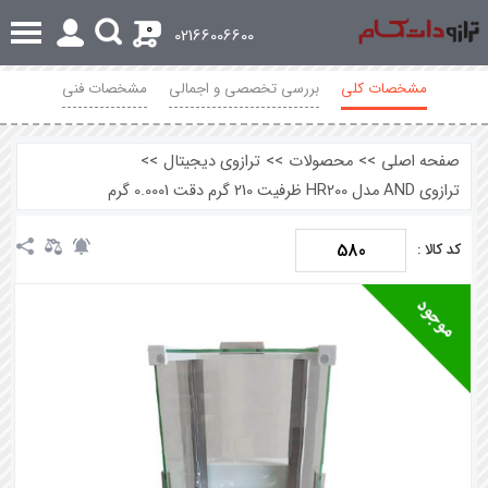
0
02166006600
مشخصات کلی
بررسی تخصصی و اجمالی
مشخصات فنی
محصولات مرتبط
نظرات
صفحه اصلی
>>
محصولات
>>
ترازوی دیجیتال
>>
ترازوی AND مدل HR200 ظرفیت 210 گرم دقت 0.0001 گرم
580
کد کالا :