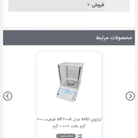
فروش ⭐
محصولات مرتبط
ترازوی AND مدل MP200A ظرفیت 200
گرم دقت 0.0001 گرم