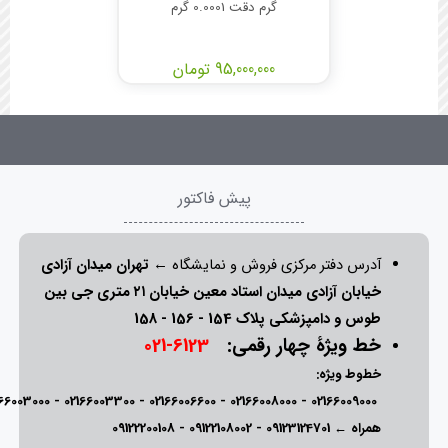
گرم دقت 0.0001 گرم
95,000,000 تومان
پیش فاکتور
آدرس دفتر مرکزی فروش و نمایشگاه ←
تهران میدان آزادی
خیابان آزادی میدان استاد معین خیابان ۲۱ متری جی بین
طوس و دامپزشکی پلاک 154 - 156 - 158
خط ویژۀ چهار رقمی:
6123-021
خطوط ویژه:
166003000
-
02166003300
-
02166006600
-
02166008000
-
02166009000
همراه ←
09123124701
-
09122108002
-
09122200108