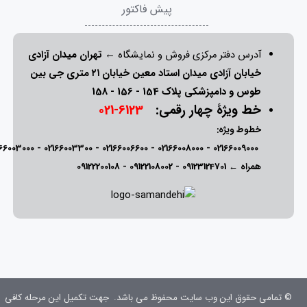
پیش فاکتور
آدرس دفتر مرکزی فروش و نمایشگاه ←
تهران میدان آزادی
خیابان آزادی میدان استاد معین خیابان ۲۱ متری جی بین
طوس و دامپزشکی پلاک 154 - 156 - 158
خط ویژۀ چهار رقمی:
6123-021
خطوط ویژه:
166003000
-
02166003300
-
02166006600
-
02166008000
-
02166009000
همراه ←
09123124701
-
09122108002
-
09122200108
© تمامی حقوق این وب سایت محفوظ می باشد.
جهت تکمیل این مرحله کافی