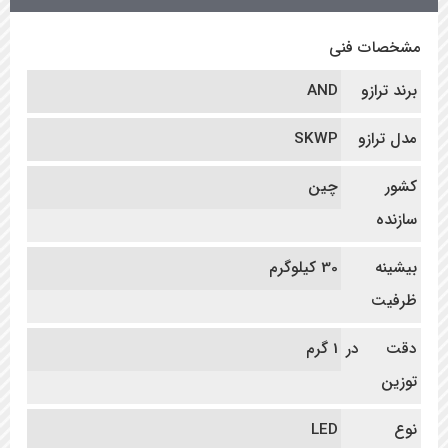
مشخصات فنی
برند ترازو
AND
مدل ترازو
SKWP
کشور
چین
سازنده
بیشینه
30 کیلوگرم
ظرفیت
دقت در
1 گرم
توزین
نوع
LED