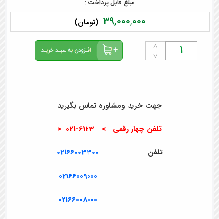
مبلغ قابل پرداخت :
39,000,000
(تومان)
˄
˅
جهت خرید ومشاوره تماس بگیرید
تلفن چهار رقمی > 6123-021 <
تلفن
02166003300
02166009000
02166008000