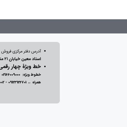
آدرس دفتر مرکزی فروش 
استاد معین خیابان ۲۱ متری جی بین طوس و دامپزشکی پلاک 154 - 156 - 158
خط ویژۀ چهار رقم
خطوط ویژه:
02166009000
-
همراه ←
09123124701
-
002