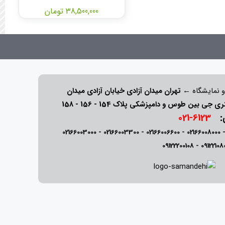
38,500,000 تومان
و نمایشگاه ←
تهران میدان آزادی خیابان آزادی میدان
ی:
6123-021
02166003000
-
02166003300
-
02166006600
-
02166008000
09122200108
-
09122108