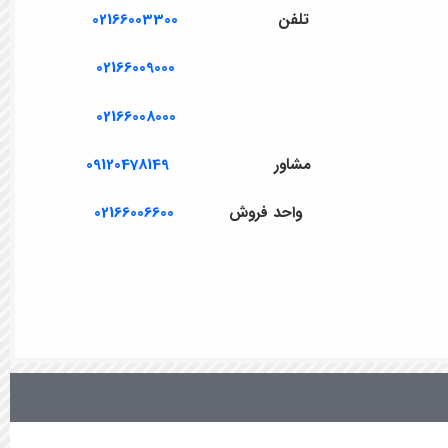
تلفن
02166003300
02166009000
02166008000
مشاور
09120478149
واحد فروش
02166006600