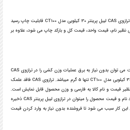
ترازوی های پرینتر دار CAS یکی از بهترین ترازوهای وارداتی به حساب می آیند که تمامی قطعات آن ساخت کشور کره می باشد. این مدل ترازوی CAS لیبل پرینتر 30 کیلویی مدل CT100 قابلیت چاپ رسید
 که باعث می شود در صنف های مختلف مورد استفاده قرار گیرد. بر روی لیبل ترازوی لیبل پرینتر CAS مشخصاتی نظیر نام، قیمت واحد، قیمت کل و بارکد چاپ می شود، علاوه بر
از ویژگی های ترازوی CAS لیبل پرینتر 30 کیلویی مدل CT100 میتوان به داشتن یک باطری داخلی اشاره کرد که با استفاده از آن تا 4 ساعت می توان بدون نیاز به برق عملیات وزن کشی را در ترازوی CAS
انجام داد. با این مدل ترازوی لیبل پرینتر CAS کاربر می تواند تا 30 کیلو گرم وزن را توزین نماید. میزان حساسیت ترازوی CAS لیبل پرینتر 30 کیلویی مدل CT100 تنها 5 گرم میباشد. ترازوی CAS فاقد علمک
و قرار دارد. جنس صفحه نمایش ترازوی لیبل پرینتر از LCD و برروی آن آیتم هایی نظیر قیمت و نام کالا به فارسی و وزن محصول قابل نمایش است.
کنار صفحه نمایش کیبورد ترازو تعبیه شده است که بر روی آن 30 دکمه ی مجزا برای فراخوانی سریع کالاها تعبیه شده است. تعداد 1000 عدد نام و قیمت محصول را میتوان در ترازوی لیبل پرینتر CAS ذخیره
ی انتقال داد. این کار سبب می شود تا فروشنده بدون نیاز به وارد کردن قیمت