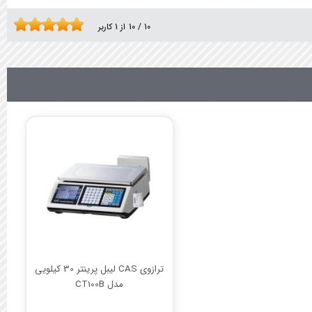
10
/
10
از
1
کاربر
ترازوی CAS لیبل پرینتر 30 کیلویی
مدل CT100B