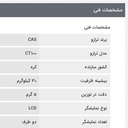
مشخصات فنی
مشخصات فنی
برند ترازو
CAS
مدل ترازو
CT100
کشور سازنده
کره
بیشینه ظرفیت
30 کیلوگرم
دقت در توزین
5 گرم
نوع نمایشگر
LCD
تعداد نمایشگر
دو طرف